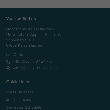
Einstellungen. Unter anderem eine zufällig
generierte ID, für die historische
Zweck
Speicherung Ihrer vorgenommen
Einstellungen, falls der Webseiten-
You can find us
Betreiber dies eingestellt hat.
Hochschule Kaiserslautern
University of Applied Sciences
Name
fe_typo_user / PHPSESSID
Schoenstraße 11
67659 Kaiserslautern
Anbieter
TYPO3
Contact
Laufzeit
1 Woche
+49 (0)631 / 37 24 - 0
+49 (0)631 / 37 24 - 2105
Dieses Cookie ist ein Standard-Session-
Cookie von TYPO3. Es speichert im Fall
eines Intranet-Logins die Session-ID. So
Quick Links
Zweck
kann der eingeloggte Benutzer
Press Releases
wiedererkannt werden und es wird ihm
Zugang zu geschützten Bereichen
Job Vacancies
gewährt.
Semester Schedule