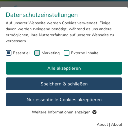
Skip to main content
Menu
University of Applied Sciences Kaiserslauter
Datenschutzeinstellungen
Studying
Open submenu
8
Auf unserer Webseite werden Cookies verwendet. Einige
davon werden zwingend benötigt, während es uns andere
You are here:
Research
Open submenu
4
Erik Kiessling
Profile
ermöglichen, Ihre Nutzererfahrung auf unserer Webseite zu
verbessern.
University
Open submenu
8
Erik Kiessling
Essentiell
Marketing
Externe Inhalte
International
Open submenu
8
Alle akzeptieren
Overview
Speichern & schließen
Operations
Lehrbeauftragter FB BW
Nur essentielle Cookies akzeptieren
Weitere Informationen anzeigen
Essentiell
Essentielle Cookies werden für grundlegende Funktionen
About
|
About