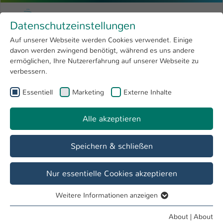
Skip to main content
Menu
University of Applied Sciences Kaiserslauter
Datenschutzeinstellungen
Studying
Open submenu
8
Auf unserer Webseite werden Cookies verwendet. Einige
davon werden zwingend benötigt, während es uns andere
You are here:
Research
Open submenu
4
Dipl.-Hdl. Dieter Leyenberger
Profile
ermöglichen, Ihre Nutzererfahrung auf unserer Webseite zu
verbessern.
University
Open submenu
8
Dipl.-Hdl. Dieter Leyenberger
Essentiell
Marketing
Externe Inhalte
International
Open submenu
8
Alle akzeptieren
Overview
Speichern & schließen
Teaching Fields
Human Resource Management, Handelslogistik
Nur essentielle Cookies akzeptieren
Weitere Informationen anzeigen
Operations
Essentiell
Lehrbeauftragter FB ALP
Essentielle Cookies werden für grundlegende Funktionen
About
|
About