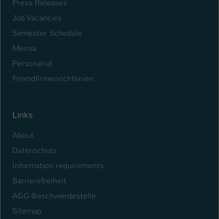
Press Releases
Name
be_typo_user
Job Vacancies
Semester Schedule
Anbieter
TYPO3
Mensa
Laufzeit
1 Tag
Personalrat
Fremdfirmenrichtlinien
Dieser Cookie teilt der Webseite mit, ob
ein Besucher im Typo3-Backend
Zweck
angemeldet ist und Rechte besitzt diese
zu verwalten.
Links
About
Datenschutz
Information requirements
Barrierefreiheit
AGG-Beschwerdestelle
Sitemap