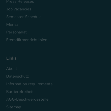
Press Releases
Name
be_typo_user
Job Vacancies
Semester Schedule
Anbieter
TYPO3
Mensa
Laufzeit
1 Tag
Personalrat
Fremdfirmenrichtlinien
Dieser Cookie teilt der Webseite mit, ob
ein Besucher im Typo3-Backend
Zweck
angemeldet ist und Rechte besitzt diese
zu verwalten.
Links
About
Datenschutz
Information requirements
Barrierefreiheit
AGG-Beschwerdestelle
Sitemap