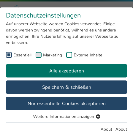
Skip to main content
Menu
University of Applied Sciences Kaiserslauter
Datenschutzeinstellungen
Studying
Open submenu
8
Auf unserer Webseite werden Cookies verwendet. Einige
davon werden zwingend benötigt, während es uns andere
You are here:
Research
Open submenu
4
Christopher Weiß
Profile
ermöglichen, Ihre Nutzererfahrung auf unserer Webseite zu
verbessern.
University
Open submenu
8
Christopher Weiß
Essentiell
Marketing
Externe Inhalte
International
Open submenu
8
Alle akzeptieren
Overview
Speichern & schließen
Teaching Fields
VTF Cloudcomputing
Nur essentielle Cookies akzeptieren
Weitere Informationen anzeigen
Operations
Essentiell
Lehrbeauftragter FB IMST
Essentielle Cookies werden für grundlegende Funktionen
About
|
About