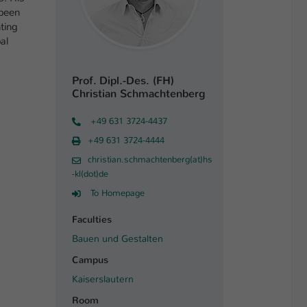
 been
nting
al
Prof. Dipl.-Des. (FH)
Christian Schmachtenberg
+49 631 3724-4437
+49 631 3724-4444
christian.schmachtenberg(at)hs
-kl(dot)de
To Homepage
Faculties
Bauen und Gestalten
Campus
Kaiserslautern
Room