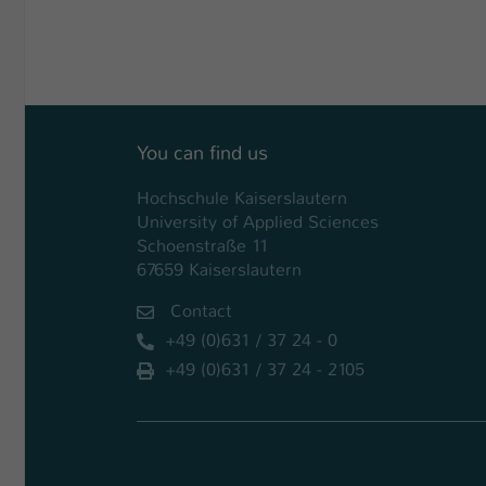
You can find us
Hochschule Kaiserslautern
University of Applied Sciences
Schoenstraße 11
67659 Kaiserslautern
Contact
+49 (0)631 / 37 24 - 0
+49 (0)631 / 37 24 - 2105