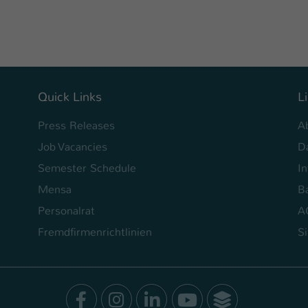
Ihrer vorgenommen Einstellungen, falls der
Webseiten-Betreiber dies eingestellt hat.
Name
fe_typo_user / PHPSESSID
Anbieter
TYPO3
Quick Links
L
Laufzeit
1 Woche
Press Releases
A
Job Vacancies
D
Dieses Cookie ist ein Standard-Session-Cookie
Semester Schedule
von TYPO3. Es speichert im Fall eines Intranet-
I
Zweck
Logins die Session-ID. So kann der eingeloggte
Mensa
Ba
Benutzer wiedererkannt werden und es wird
Personalrat
A
ihm Zugang zu geschützten Bereichen gewährt.
Fremdfirmenrichtlinien
S
Name
be_typo_user
Anbieter
TYPO3
Facebook
Instagram
LinkedIn
Youtube
SocialWal