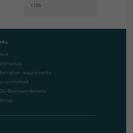
I 105
inks
bout
atenschutz
nformation requirements
rrierefreiheit
GG-Beschwerdestelle
itemap
l