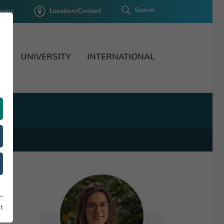
Search
ogins
Location/Contact
H
UNIVERSITY
INTERNATIONAL
t