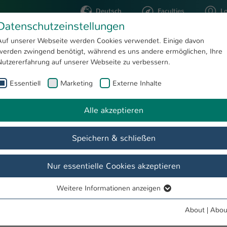
Deutsch
Faculties
L
Datenschutzeinstellungen
Kaiserslautern
Auf unserer Webseite werden Cookies verwendet. Einige davon
werden zwingend benötigt, während es uns andere ermöglichen, Ihre
STUDYING
RESEARC
Nutzererfahrung auf unserer Webseite zu verbessern.
Essentiell
Marketing
Externe Inhalte
in Wenske
Alle akzeptieren
Speichern & schließen
Nur essentielle Cookies akzeptieren
Weitere Informationen anzeigen
Essentiell
Essentielle Cookies werden für grundlegende Funktionen der
About
|
Abou
Webseite benötigt. Dadurch ist gewährleistet, dass die Webseite