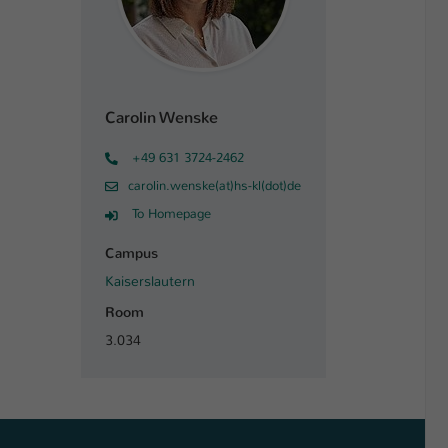
Carolin Wenske
+49 631 3724-2462
carolin.wenske(at)hs-kl(dot)de
To Homepage
Campus
Kaiserslautern
Room
3.034