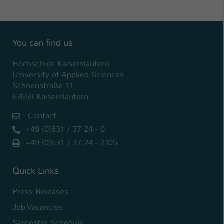
Einstellungen. Unter anderem eine zufällig
generierte ID, für die historische
Zweck
Speicherung Ihrer vorgenommen
Einstellungen, falls der Webseiten-
You can find us
Betreiber dies eingestellt hat.
Hochschule Kaiserslautern
University of Applied Sciences
Name
fe_typo_user / PHPSESSID
Schoenstraße 11
67659 Kaiserslautern
Anbieter
TYPO3
Contact
Laufzeit
1 Woche
+49 (0)631 / 37 24 - 0
+49 (0)631 / 37 24 - 2105
Dieses Cookie ist ein Standard-Session-
Cookie von TYPO3. Es speichert im Fall
eines Intranet-Logins die Session-ID. So
Quick Links
Zweck
kann der eingeloggte Benutzer
wiedererkannt werden und es wird ihm
Press Releases
Zugang zu geschützten Bereichen
Job Vacancies
gewährt.
Semester Schedule