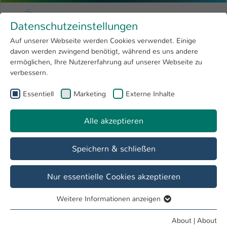
Skip to main content
Menu
University of Applied Sciences Kaiserslauter
Datenschutzeinstellungen
Studying
Open submenu
8
Auf unserer Webseite werden Cookies verwendet. Einige
davon werden zwingend benötigt, während es uns andere
You are here:
Research
Open submenu
4
Dr. rer. nat. Bharat Nowduri
Profile
ermöglichen, Ihre Nutzererfahrung auf unserer Webseite zu
verbessern.
University
Open submenu
8
Dr. rer. nat. Bharat Nowduri
Essentiell
Marketing
Externe Inhalte
International
Open submenu
8
Alle akzeptieren
Overview
Speichern & schließen
Nur essentielle Cookies akzeptieren
Weitere Informationen anzeigen
Essentiell
Essentielle Cookies werden für grundlegende Funktionen
About
|
About