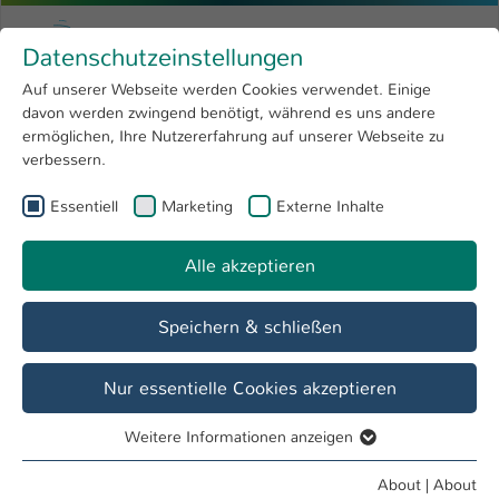
Skip to main content
Menu
University of Applied Sciences Kaiserslauter
Datenschutzeinstellungen
Studying
Open submenu
8
Auf unserer Webseite werden Cookies verwendet. Einige
davon werden zwingend benötigt, während es uns andere
You are here:
Research
Open submenu
4
Andreas Brunnet, M.Sc.
Profile
ermöglichen, Ihre Nutzererfahrung auf unserer Webseite zu
verbessern.
University
Open submenu
8
Andreas Brunnet, M.Sc.
Essentiell
Marketing
Externe Inhalte
International
Open submenu
8
Alle akzeptieren
Overview
Speichern & schließen
Teaching Fields
Softwareentwicklung für Digital Engineering
Nur essentielle Cookies akzeptieren
Weitere Informationen anzeigen
Operations
Essentiell
Lehrbeauftragte*r IMST
Essentielle Cookies werden für grundlegende Funktionen
About
|
About