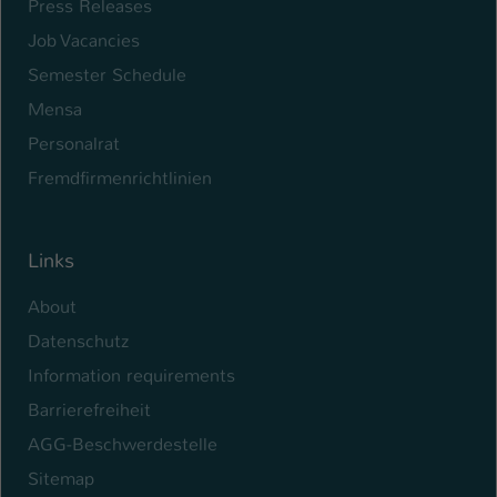
Press Releases
Name
be_typo_user
Job Vacancies
Semester Schedule
Anbieter
TYPO3
Mensa
Laufzeit
1 Tag
Personalrat
Fremdfirmenrichtlinien
Dieser Cookie teilt der Webseite mit, ob
ein Besucher im Typo3-Backend
Zweck
angemeldet ist und Rechte besitzt diese
zu verwalten.
Links
About
Datenschutz
Information requirements
Barrierefreiheit
AGG-Beschwerdestelle
Sitemap