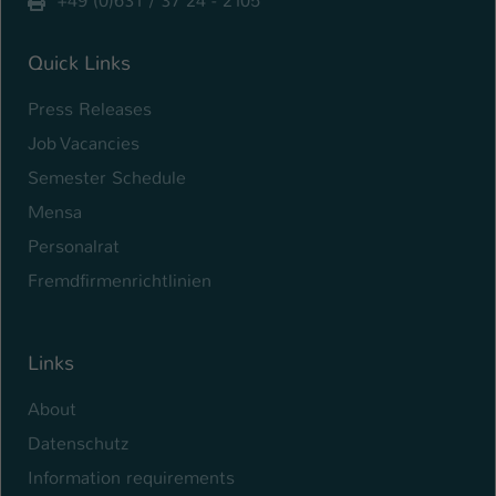
+49 (0)631 / 37 24 - 2105
Name
be_typo_user
Quick Links
Anbieter
TYPO3
Press Releases
Laufzeit
1 Tag
Job Vacancies
Semester Schedule
Dieser Cookie teilt der Webseite mit, ob
ein Besucher im Typo3-Backend
Mensa
Zweck
angemeldet ist und Rechte besitzt diese
Personalrat
zu verwalten.
Fremdfirmenrichtlinien
Links
About
Datenschutz
Information requirements