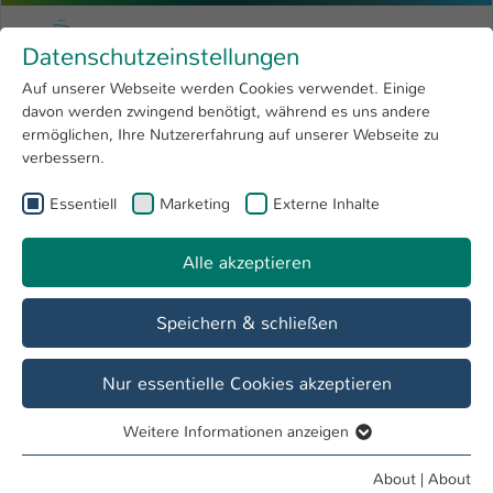
Skip to main content
Menu
University of Applied Sciences Kaiserslauter
Datenschutzeinstellungen
Studying
Open submenu
8
Auf unserer Webseite werden Cookies verwendet. Einige
davon werden zwingend benötigt, während es uns andere
You are here:
Research
Open submenu
4
Alexandra Groß
Profile
ermöglichen, Ihre Nutzererfahrung auf unserer Webseite zu
verbessern.
University
Open submenu
8
Alexandra Groß
Essentiell
Marketing
Externe Inhalte
International
Open submenu
8
Alle akzeptieren
Overview
Speichern & schließen
Operations
Internat. Studienkolleg, Sekretariat
Nur essentielle Cookies akzeptieren
Referat Internationales und Sprachen
Weitere Informationen anzeigen
Essentiell
Essentielle Cookies werden für grundlegende Funktionen
About
|
About