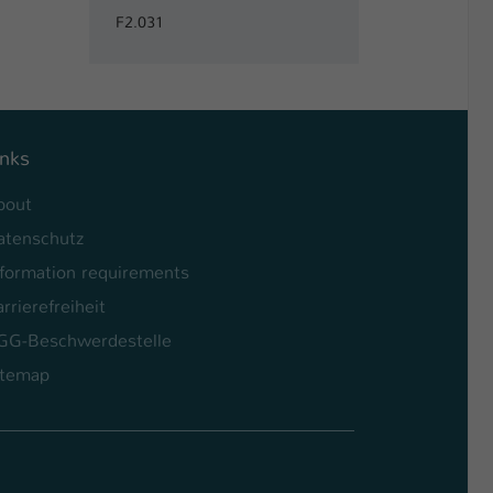
F2.031
inks
bout
atenschutz
nformation requirements
rrierefreiheit
GG-Beschwerdestelle
itemap
l