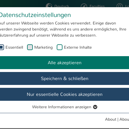
Deutsch
Faculties
L
Datenschutzeinstellungen
Kaiserslautern
Auf unserer Webseite werden Cookies verwendet. Einige davon
werden zwingend benötigt, während es uns andere ermöglichen, Ihre
STUDYING
RESEARC
Nutzererfahrung auf unserer Webseite zu verbessern.
Essentiell
Marketing
Externe Inhalte
Projekte
n Böhm
Alle akzeptieren
Speichern & schließen
Forschung
Labore
Nur essentielle Cookies akzeptieren
Weitere Informationen anzeigen
on von medizinischen Stents
Mehr Informationen
Essentiell
Essentielle Cookies werden für grundlegende Funktionen der
About
|
Abou
Webseite benötigt. Dadurch ist gewährleistet, dass die Webseite