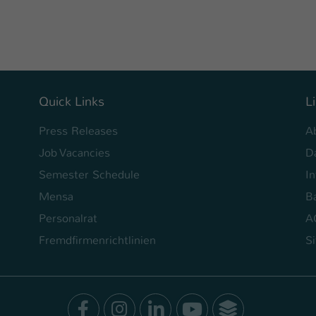
Ihrer vorgenommen Einstellungen, falls der
Webseiten-Betreiber dies eingestellt hat.
Name
fe_typo_user / PHPSESSID
Anbieter
TYPO3
Quick Links
L
Laufzeit
1 Woche
Press Releases
A
Job Vacancies
D
Dieses Cookie ist ein Standard-Session-Cookie
von TYPO3. Es speichert im Fall eines Intranet-
Semester Schedule
I
Zweck
Logins die Session-ID. So kann der eingeloggte
Mensa
Ba
Benutzer wiedererkannt werden und es wird
Personalrat
A
ihm Zugang zu geschützten Bereichen gewährt.
Fremdfirmenrichtlinien
S
Name
be_typo_user
Anbieter
TYPO3
Facebook
Instagram
LinkedIn
Youtube
SocialWal