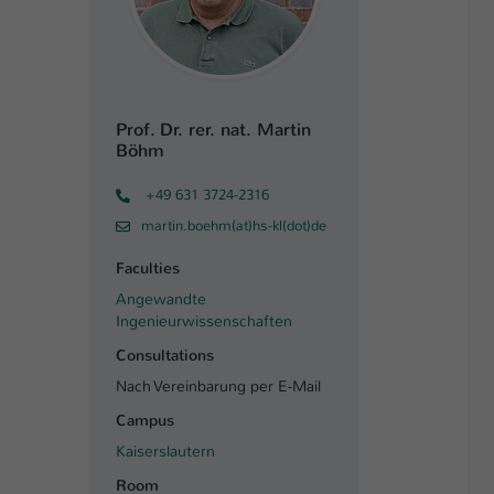
Prof. Dr. rer. nat. Martin
Böhm
+49 631 3724-2316
martin.boehm(at)hs-kl(dot)de
Faculties
Angewandte
Ingenieurwissenschaften
Consultations
Nach Vereinbarung per E-Mail
Campus
Kaiserslautern
Room