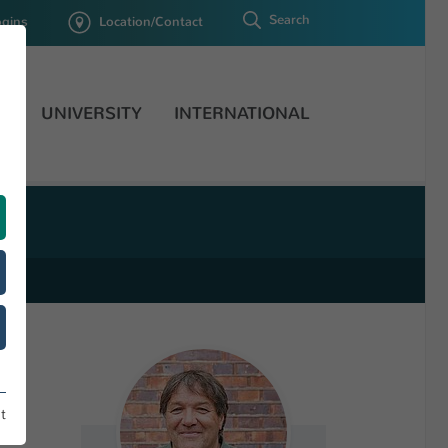
Search
ogins
Location/Contact
H
UNIVERSITY
INTERNATIONAL
t