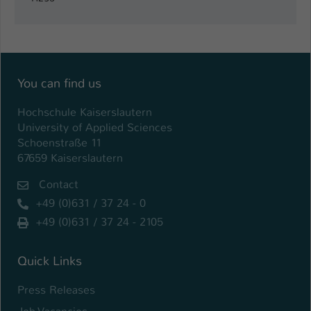
Name
be_typo_user
Anbieter
TYPO3
You can find us
Laufzeit
1 Tag
Hochschule Kaiserslautern
Dieser Cookie teilt der Webseite mit, ob
University of Applied Sciences
ein Besucher im Typo3-Backend
Zweck
Schoenstraße 11
angemeldet ist und Rechte besitzt diese
67659 Kaiserslautern
zu verwalten.
Contact
+49 (0)631 / 37 24 - 0
+49 (0)631 / 37 24 - 2105
Quick Links
Press Releases