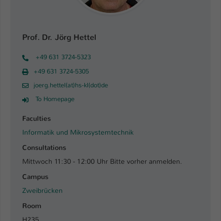
Einstellungen. Unter anderem eine zufällig
generierte ID, für die historische
Zweck
Speicherung Ihrer vorgenommen
Einstellungen, falls der Webseiten-
Prof. Dr. Jörg Hettel
Betreiber dies eingestellt hat.
+49 631 3724-5323
+49 631 3724-5305
Name
fe_typo_user / PHPSESSID
joerg.hettel(at)hs-kl(dot)de
Anbieter
TYPO3
To Homepage
Faculties
Laufzeit
1 Woche
Informatik und Mikrosystemtechnik
Dieses Cookie ist ein Standard-Session-
Consultations
Cookie von TYPO3. Es speichert im Fall
Mittwoch 11:30 - 12:00 Uhr Bitte vorher anmelden.
eines Intranet-Logins die Session-ID. So
Zweck
kann der eingeloggte Benutzer
Campus
wiedererkannt werden und es wird ihm
Zweibrücken
Zugang zu geschützten Bereichen
Room
gewährt.
H235