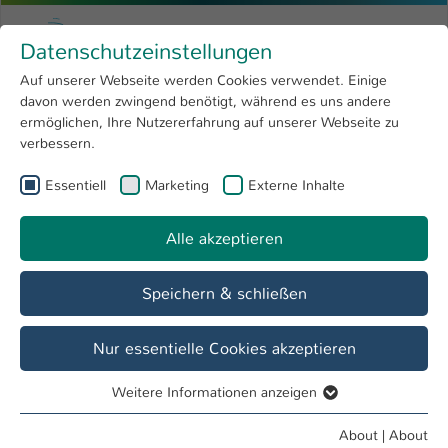
Skip to main content
Menu
University of Applied Sciences Kaiserslauter
Datenschutzeinstellungen
Studying
Open submenu
8
Auf unserer Webseite werden Cookies verwendet. Einige
davon werden zwingend benötigt, während es uns andere
You are here:
Research
Open submenu
4
Jörg Hettel
ermöglichen, Ihre Nutzererfahrung auf unserer Webseite zu
verbessern.
University
Open submenu
8
Prof. Dr. Jörg Hettel
Essentiell
Marketing
Externe Inhalte
International
Open submenu
8
Alle akzeptieren
Overview
Veranstaltungen
Projekte
Speichern & schließen
Courses
Software Engineering
Nur essentielle Cookies akzeptieren
Nebenläufige Programmierung
Weitere Informationen anzeigen
Quantum Computing und Quantum Information
Essentiell
Mathematik
Essentielle Cookies werden für grundlegende Funktionen
About
|
About