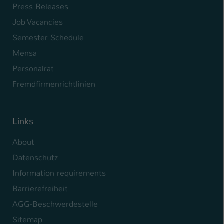
Press Releases
Name
be_typo_user
Job Vacancies
Semester Schedule
Anbieter
TYPO3
Mensa
Laufzeit
1 Tag
Personalrat
Dieser Cookie teilt der Webseite mit, ob
Fremdfirmenrichtlinien
ein Besucher im Typo3-Backend
Zweck
angemeldet ist und Rechte besitzt diese
zu verwalten.
Links
About
Datenschutz
Information requirements
Barrierefreiheit
AGG-Beschwerdestelle
Sitemap