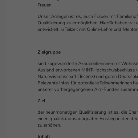
Frauen.
Unser Anliegen ist es, auch Frauen mit Familienpfl
Qualifizierung zu ermöglichen. Hierfür haben wir
entwickelt: in Teilzeit mit Online-Lehre und Mentor
Zielgruppe
sind zugewanderte Akademikerinnen mit Wohnsit
Ausland erworbenen MINT-Hochschulabschluss (M
Naturwissenschaft | Technik) und guten Deutschk
Relevante Infos für potentielle Teilnehmerinnen h
unserer vorhergegangenen Aim-Runden zusamme
Ziel
der neunmonatigen Qualifizierung ist es, die Cha
einen qualifikationsadäquaten Einstieg in den de
zu erhöhen.
Inhalt