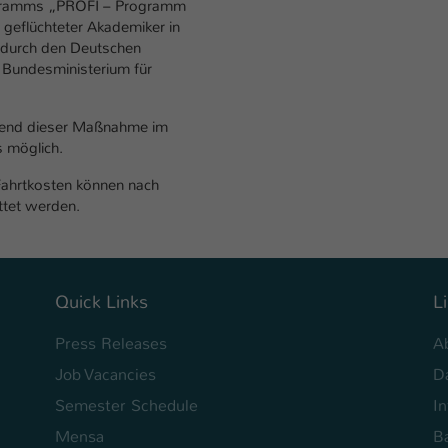
rogramms „PROFI – Programm
Laufzeit
1 Tag
 geflüchteter Akademiker in
 durch den Deutschen
Dieser Cookie teilt der Webseite mit, ob ein
Bundesministerium für
Zweck
Besucher im Typo3-Backend angemeldet ist und
Rechte besitzt diese zu verwalten.
hrend dieser Maßnahme im
 möglich.
 Fahrtkosten können nach
attet werden.
Quick Links
L
Press Releases
A
Job Vacancies
D
Semester Schedule
I
Mensa
Ba