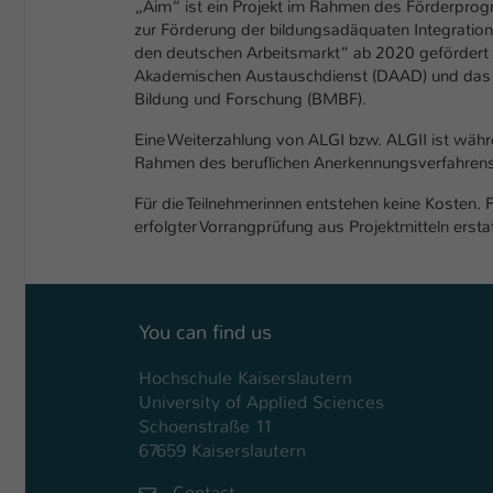
„Aim“ ist ein Projekt im Rahmen des Förderp
zur Förderung der bildungsadäquaten Integration
den deutschen Arbeitsmarkt“ ab 2020 gefördert
Akademischen Austauschdienst (DAAD) und das 
Bildung und Forschung (BMBF).
Eine Weiterzahlung von ALGI bzw. ALGII ist wä
Rahmen des beruflichen Anerkennungsverfahrens
Für die Teilnehmerinnen entstehen keine Kosten.
erfolgter Vorrangprüfung aus Projektmitteln erst
You can find us
Hochschule Kaiserslautern
University of Applied Sciences
Schoenstraße 11
67659 Kaiserslautern
Contact