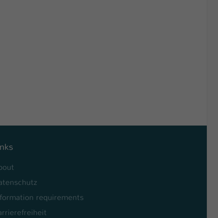
inks
bout
atenschutz
nformation requirements
rrierefreiheit