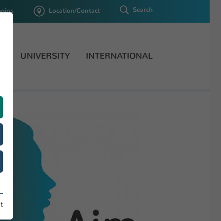
Search
ogins
Location/Contact
H
UNIVERSITY
INTERNATIONAL
t