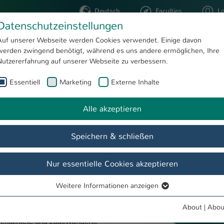
Deutsch
Faculties
L
Datenschutzeinstellungen
Kaiserslautern
Auf unserer Webseite werden Cookies verwendet. Einige davon
werden zwingend benötigt, während es uns andere ermöglichen, Ihre
STUDYING
RESEARC
Nutzererfahrung auf unserer Webseite zu verbessern.
Essentiell
Marketing
Externe Inhalte
Aim-geflüchtete MINT-Akademikerinnen in den Arbeitsmarkt geht 2022 in die 3. Runde!
Institut EQUAL
News
Alle akzeptieren
nen in den
nde!
Speichern & schließen
ng
Nur essentielle Cookies akzeptieren
 den Arbeitsmarkt“
Weitere Informationen anzeigen
Essentiell
ern bereits in die dritte
Essentielle Cookies werden für grundlegende Funktionen der
About
|
Abou
Webseite benötigt. Dadurch ist gewährleistet, dass die Webseite
 geflüchtete und zugewanderte