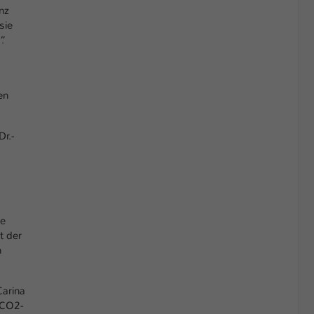
nz
sie
.
en
r.-
te
t der
h
Carina
 CO2-