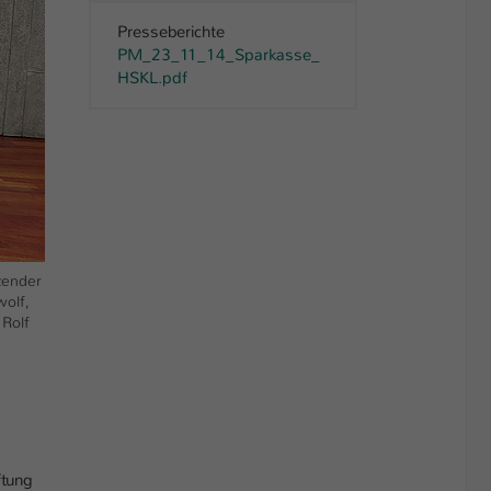
Presseberichte
PM_23_11_14_Sparkasse_
HSKL.pdf
zender
wolf,
 Rolf
ftung