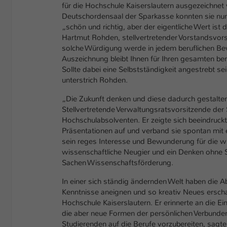
für die Hochschule Kaiserslautern ausgezeichnet 
Deutschordensaal der Sparkasse konnten sie nun
„schön und richtig, aber der eigentliche Wert ist
Hartmut Rohden, stellvertretender Vorstandsvors
solche Würdigung werde in jedem beruflichen Bew
Auszeichnung bleibt Ihnen für Ihren gesamten b
Sollte dabei eine Selbstständigkeit angestrebt se
unterstrich Rohden.
„Die Zukunft denken und diese dadurch gestalten
Stellvertretende Verwaltungsratsvorsitzende der 
Hochschulabsolventen. Er zeigte sich beeindruckt
Präsentationen auf und verband sie spontan mit 
sein reges Interesse und Bewunderung für die w
wissenschaftliche Neugier und ein Denken ohne 
Sachen Wissenschaftsförderung.
In einer sich ständig ändernden Welt haben die 
Kenntnisse aneignen und so kreativ Neues erschaf
Hochschule Kaiserslautern. Er erinnerte an die
die aber neue Formen der persönlichen Verbunden
Studierenden auf die Berufe vorzubereiten, sagt