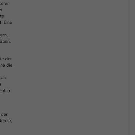
terer
i
te
. Eine
ern.
haben,
te der
ina die
ich
n
nt in
 der
demie,