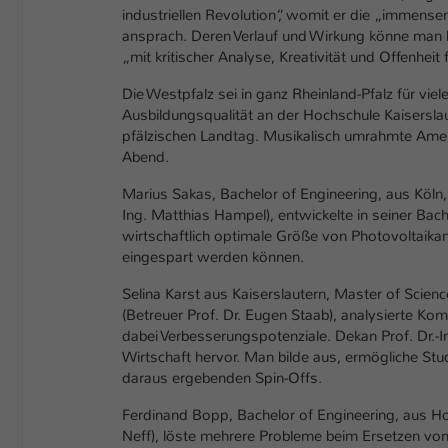
industriellen Revolution“, womit er die „immense
ansprach. Deren Verlauf und Wirkung könne man 
„mit kritischer Analyse, Kreativität und Offenheit
Die Westpfalz sei in ganz Rheinland-Pfalz für vi
Ausbildungsqualität an der Hochschule Kaisersla
pfälzischen Landtag. Musikalisch umrahmte Ameli
Abend.
Marius Sakas, Bachelor of Engineering, aus Köln
Ing. Matthias Hampel), entwickelte in seiner Bac
wirtschaftlich optimale Größe von Photovoltaik
eingespart werden können.
Selina Karst aus Kaiserslautern, Master of Scie
(Betreuer Prof. Dr. Eugen Staab), analysierte Ko
dabei Verbesserungspotenziale. Dekan Prof. Dr.-
Wirtschaft hervor. Man bilde aus, ermögliche Stu
daraus ergebenden Spin-Offs.
Ferdinand Bopp, Bachelor of Engineering, aus Ho
Neff), löste mehrere Probleme beim Ersetzen vo