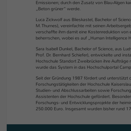
Emissionen; durch den Zusatz von Blau-Algen kan
„Beton grüner“ werde.
Luca Zickwolf aus Blieskastel, Bachelor of Science
M. Thurnes), vereinfachte mit seinen Arbeitserge
verschaffte ihm damit eine Kostenreduktion von 
beherrschen, wobei es auf „Human Intelligence H
Sara Isabell Dunkel, Bachelor of Science, aus L
Prof. Dr. Bernhard Schiefer), entwickelte und in
Hochschule Standort Zweibrücken ihre Aufträge nu
wurde das System in das Hochschulportal Campu
Seit der Gründung 1987 fördert und unterstützt d
Forschungstätigkeiten der Hochschule Kaiserslau
Studien- und Abschlussarbeiten sowie Forschun
Assistenten der Hochschule gefördert. Besonde
Forschungs- und Entwicklungsprojekte der heimisc
250.000 Euro. Insgesamt wurden bisher rund 176