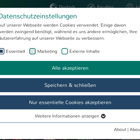
Deutsch
Faculties
L
Datenschutzeinstellungen
Kaiserslautern
Auf unserer Webseite werden Cookies verwendet. Einige davon
werden zwingend benötigt, während es uns andere ermöglichen, Ihre
STUDYING
RESEARC
Nutzererfahrung auf unserer Webseite zu verbessern.
Essentiell
Marketing
Externe Inhalte
Zukunft gestalten
Alle akzeptieren
Speichern & schließen
Nur essentielle Cookies akzeptieren
Weitere Informationen anzeigen
Essentiell
Essentielle Cookies werden für grundlegende Funktionen der
About
|
Abou
Webseite benötigt. Dadurch ist gewährleistet, dass die Webseite