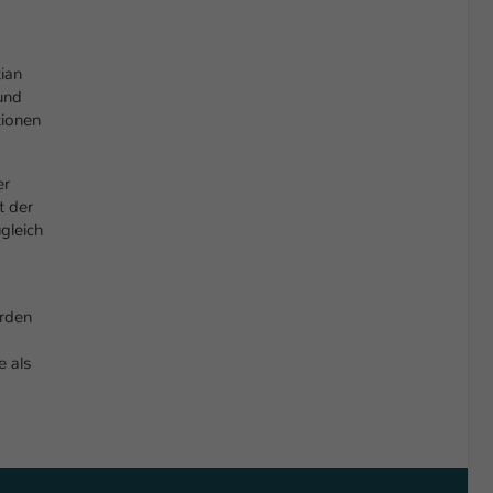
tian
und
tionen
er
t der
gleich
erden
e als