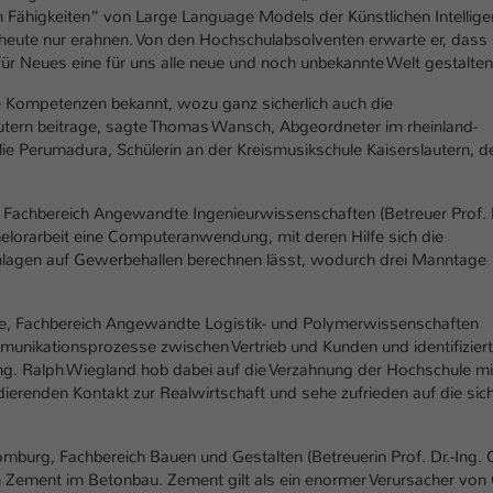
Laufzeit
1 Tag
n Fähigkeiten“ von Large Language Models der Künstlichen Intellige
heute nur erahnen. Von den Hochschulabsolventen erwarte er, dass 
Dieser Cookie teilt der Webseite mit, ob ein
 für Neues eine für uns alle neue und noch unbekannte Welt gestalten“
Zweck
Besucher im Typo3-Backend angemeldet ist und
ele Kompetenzen bekannt, wozu ganz sicherlich auch die
Rechte besitzt diese zu verwalten.
utern beitrage, sagte Thomas Wansch, Abgeordneter im rheinland-
e Perumadura, Schülerin an der Kreismusikschule Kaiserslautern, d
, Fachbereich Angewandte Ingenieurwissenschaften (Betreuer Prof. D
helorarbeit eine Computeranwendung, mit deren Hilfe sich die
anlagen auf Gewerbehallen berechnen lässt, wodurch drei Manntage
nce, Fachbereich Angewandte Logistik- und Polymerwissenschaften
mmunikationsprozesse zwischen Vertrieb und Kunden und identifizier
Ing. Ralph Wiegland hob dabei auf die Verzahnung der Hochschule mi
dierenden Kontakt zur Realwirtschaft und sehe zufrieden auf die sic
mburg, Fachbereich Bauen und Gestalten (Betreuerin Prof. Dr.-Ing. 
n Zement im Betonbau. Zement gilt als ein enormer Verursacher von