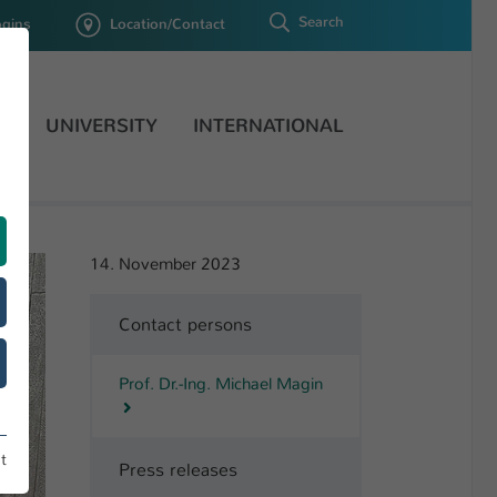
Search
ogins
Location/Contact
H
UNIVERSITY
INTERNATIONAL
14. November 2023
Contact persons
Prof. Dr.-Ing. Michael Magin
t
Press releases