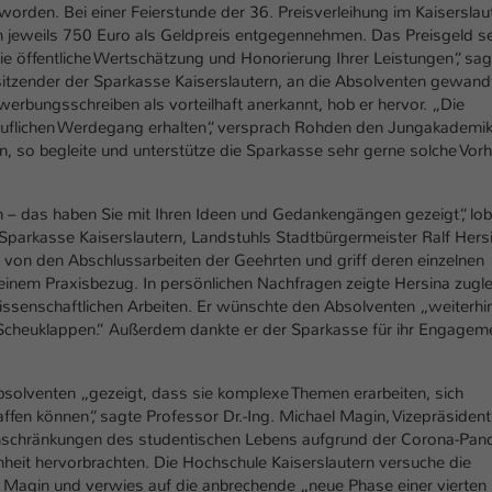
Ihrer vorgenommen Einstellungen, falls der
worden. Bei einer Feierstunde der 36. Preisverleihung im Kaiserslau
Webseiten-Betreiber dies eingestellt hat.
 jeweils 750 Euro als Geldpreis entgegennehmen. Das Preisgeld se
 die öffentliche Wertschätzung und Honorierung Ihrer Leistungen“, sag
itzender der Sparkasse Kaiserslautern, an die Absolventen gewandt
Name
fe_typo_user / PHPSESSID
erbungsschreiben als vorteilhaft anerkannt, hob er hervor. „Die
eruflichen Werdegang erhalten“, versprach Rohden den Jungakademik
Anbieter
TYPO3
in, so begleite und unterstütze die Sparkasse sehr gerne solche Vor
Laufzeit
1 Woche
 – das haben Sie mit Ihren Ideen und Gedankengängen gezeigt“, lob
Sparkasse Kaiserslautern, Landstuhls Stadtbürgermeister Ralf Hers
Dieses Cookie ist ein Standard-Session-Cookie
 von den Abschlussarbeiten der Geehrten und griff deren einzelnen
von TYPO3. Es speichert im Fall eines Intranet-
einem Praxisbezug. In persönlichen Nachfragen zeigte Hersina zugle
Zweck
Logins die Session-ID. So kann der eingeloggte
issenschaftlichen Arbeiten. Er wünschte den Absolventen „weiterhi
Benutzer wiedererkannt werden und es wird
Scheuklappen.“ Außerdem dankte er der Sparkasse für ihr Engageme
ihm Zugang zu geschützten Bereichen gewährt.
Absolventen „gezeigt, dass sie komplexe Themen erarbeiten, sich
Name
be_typo_user
fen können“, sagte Professor Dr.-Ing. Michael Magin, Vizepräsident
 Einschränkungen des studentischen Lebens aufgrund der Corona-Pan
Anbieter
TYPO3
heit hervorbrachten. Die Hochschule Kaiserslautern versuche die
e Magin und verwies auf die anbrechende „neue Phase einer vierten