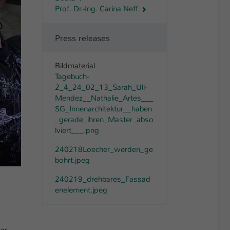
Prof. Dr.-Ing. Carina Neff
Press releases
Bildmaterial
Tagebuch-
2_4_24_02_13_Sarah_Ull-
Mendez__Nathalie_Artes___
SG_Innenarchitektur__haben
_gerade_ihren_Master_abso
lviert___.png
240218Loecher_werden_ge
bohrt.jpeg
240219_drehbares_Fassad
enelement.jpeg
er