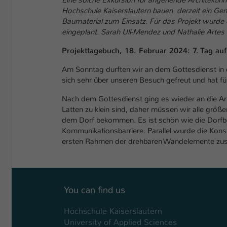
Hochschule Kaiserslautern bauen derzeit ein G
Baumaterial zum Einsatz. Für das Projekt wurde ei
eingeplant. Sarah Ull-Mendez und Nathalie Artes f
Projekttagebuch, 18. Februar 2024: 7. Tag auf
Am Sonntag durften wir an dem Gottesdienst in 
sich sehr über unseren Besuch gefreut und hat fü
Nach dem Gottesdienst ging es wieder an die Arb
Latten zu klein sind, daher müssen wir alle größ
dem Dorf bekommen. Es ist schön wie die Dorfb
Kommunikationsbarriere. Parallel wurde die Kon
ersten Rahmen der drehbaren Wandelemente z
You can find us
Hochschule Kaiserslautern
University of Applied Sciences