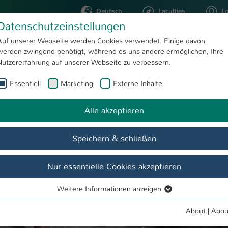
Deutsch
Faculties
L
Datenschutzeinstellungen
Kaiserslautern
Auf unserer Webseite werden Cookies verwendet. Einige davon
werden zwingend benötigt, während es uns andere ermöglichen, Ihre
STUDYING
RESEARC
Nutzererfahrung auf unserer Webseite zu verbessern.
Essentiell
Marketing
Externe Inhalte
Tag 7: Studierende bauen auf den Philippinen Bambus-Gemeindehaus
Alle akzeptieren
Speichern & schließen
Nur essentielle Cookies akzeptieren
Weitere Informationen anzeigen
Essentiell
Essentielle Cookies werden für grundlegende Funktionen der
About
|
Abou
Webseite benötigt. Dadurch ist gewährleistet, dass die Webseite