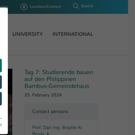
Search
ogins
Location/Contact
H
UNIVERSITY
INTERNATIONAL
Tag 7: Studierende bauen
auf den Philippinen
Bambus-Gemeindehaus
25. February 2024
Contact persons
t
Prof. Dipl.-Ing. Brigitte Al
Bosta