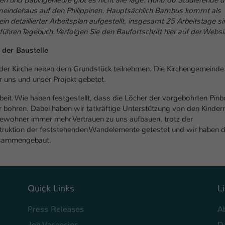
Ihrer vorgenommen Einstellungen, falls der
emeindehaus auf den Philippinen. Hauptsächlich Bambus kommt als
Webseiten-Betreiber dies eingestellt hat.
n detaillierter Arbeitsplan aufgestellt, insgesamt 25 Arbeitstage si
ühren Tagebuch. Verfolgen Sie den Baufortschritt hier auf der Websi
Name
fe_typo_user / PHPSESSID
 der Baustelle
Anbieter
TYPO3
der Kirche neben dem Grundstück teilnehmen. Die Kirchengemeinde
r uns und unser Projekt gebetet.
Laufzeit
1 Woche
eit. Wie haben festgestellt, dass die Löcher der vorgebohrten Pinb
er bohren. Dabei haben wir tatkräftige Unterstützung von den Kinder
Dieses Cookie ist ein Standard-Session-Cookie
ewohner immer mehr Vertrauen zu uns aufbauen, trotz der
von TYPO3. Es speichert im Fall eines Intranet-
struktion der feststehenden Wandelemente getestet und wir haben 
Zweck
Logins die Session-ID. So kann der eingeloggte
usammengebaut.
Benutzer wiedererkannt werden und es wird
ihm Zugang zu geschützten Bereichen gewährt.
Name
Quick Links
L
be_typo_user
Press Releases
A
Anbieter
TYPO3
Job Vacancies
D