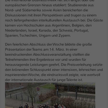
Die International Business Week hat sich längst über die
Einstellungen. Unter anderem eine zufällig
europäischen Grenzen hinaus etabliert: Studierende aus
generierte ID, für die historische
Zweck
Nord- und Südamerika sowie Asien bereicherten die
Speicherung Ihrer vorgenommen
Diskussionen mit ihren Perspektiven und trugen zu einem
Einstellungen, falls der Webseiten-
noch tiefergehenden interkulturellen Austausch bei. Die Gäste
Betreiber dies eingestellt hat.
kamen von Hochschulen aus Argentinien, Belgien, den
Niederlanden, Israel, Kanada, der Schweiz, Portugal,
Spanien, Tschechien, Ungarn und Zypern.
Name
fe_typo_user / PHPSESSID
Den feierlichen Abschluss der Woche bildete die große
Anbieter
TYPO3
Präsentation der Teams am 14. März. In einer
beeindruckenden Abschlussveranstaltung stellten die
Laufzeit
1 Woche
Teilnehmenden ihre Ergebnisse vor und wurden für
herausragende Leistungen geehrt. Die Preisverleihung setzte
Dieses Cookie ist ein Standard-Session-
den krönenden Schlusspunkt einer intensiven, lehrreichen und
Cookie von TYPO3. Es speichert im Fall
inspirierenden Woche, die eindrucksvoll zeigte, wie wertvoll
der internationale Austausch für junge Talente ist.
eines Intranet-Logins die Session-ID. So
Show larger version
Zweck
kann der eingeloggte Benutzer
wiedererkannt werden und es wird ihm
Zugang zu geschützten Bereichen
gewährt.