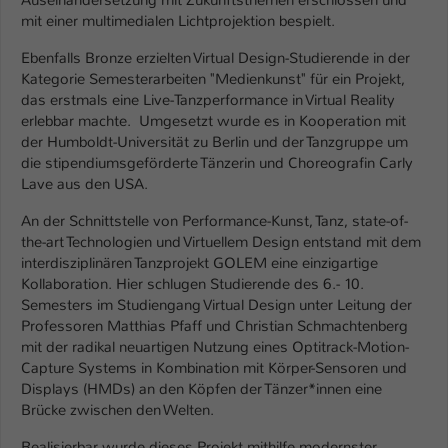
Auseinandersetzung mit Zukunftsthemen erschlossen und
Einstellungen. Unter anderem eine zufällig
mit einer multimedialen Lichtprojektion bespielt.
generierte ID, für die historische
Zweck
Speicherung Ihrer vorgenommen
Ebenfalls Bronze erzielten Virtual Design-Studierende in der
Einstellungen, falls der Webseiten-
Kategorie Semesterarbeiten "Medienkunst" für ein Projekt,
Betreiber dies eingestellt hat.
das erstmals eine Live-Tanzperformance in Virtual Reality
erlebbar machte. Umgesetzt wurde es in Kooperation mit
der Humboldt-Universität zu Berlin und der Tanzgruppe um
Name
fe_typo_user / PHPSESSID
die stipendiumsgeförderte Tänzerin und Choreografin Carly
Lave aus den USA.
Anbieter
TYPO3
An der Schnittstelle von Performance-Kunst, Tanz, state-of-
the-art Technologien und Virtuellem Design entstand mit dem
Laufzeit
1 Woche
interdisziplinären Tanzprojekt GOLEM eine einzigartige
Kollaboration. Hier schlugen Studierende des 6.- 10.
Dieses Cookie ist ein Standard-Session-
Semesters im Studiengang Virtual Design unter Leitung der
Cookie von TYPO3. Es speichert im Fall
Professoren Matthias Pfaff und Christian Schmachtenberg
eines Intranet-Logins die Session-ID. So
mit der radikal neuartigen Nutzung eines Optitrack-Motion-
Zweck
kann der eingeloggte Benutzer
Capture Systems in Kombination mit Körper-Sensoren und
wiedererkannt werden und es wird ihm
Displays (HMDs) an den Köpfen der Tänzer*innen eine
Zugang zu geschützten Bereichen
Brücke zwischen den Welten.
gewährt.
Realisierbar wurde dieses Projekt mithilfe modernster