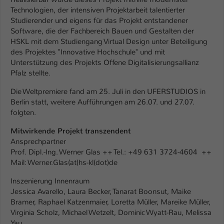
Technologien, der intensiven Projektarbeit talentierter
Name
be_typo_user
Studierender und eigens für das Projekt entstandener
Software, die der Fachbereich Bauen und Gestalten der
Anbieter
TYPO3
HSKL mit dem Studiengang Virtual Design unter Beteiligung
des Projektes "Innovative Hochschule" und mit
Laufzeit
1 Tag
Unterstützung des Projekts Offene Digitalisierungsallianz
Pfalz stellte.
Dieser Cookie teilt der Webseite mit, ob
Die Weltpremiere fand am 25. Juli in den UFERSTUDIOS in
ein Besucher im Typo3-Backend
Zweck
Berlin statt, weitere Aufführungen am 26.07. und 27.07.
angemeldet ist und Rechte besitzt diese
folgten.
zu verwalten.
Mitwirkende Projekt transzendent
Ansprechpartner
Prof. Dipl.-Ing. Werner Glas ++ Tel.: +49 631 3724-4604 ++
Mail: Werner.Glas(at)hs-kl(dot)de
Inszenierung Innenraum
Jessica Avarello, Laura Becker, Tanarat Boonsut, Maike
Bramer, Raphael Katzenmaier, Loretta Müller, Mareike Müller,
Virginia Scholz, Michael Wetzelt, Dominic Wyatt-Rau, Melissa
Yau