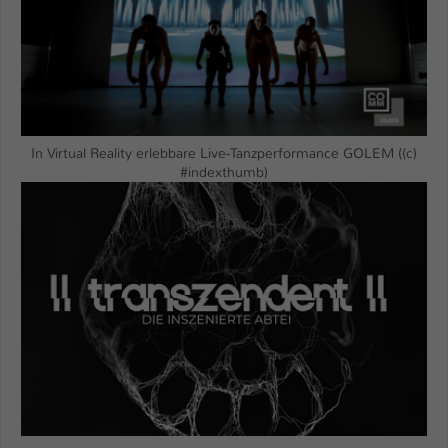
In Virtual Reality erlebbare Live-Tanzperformance GOLEM ((c)
#indexthumb)