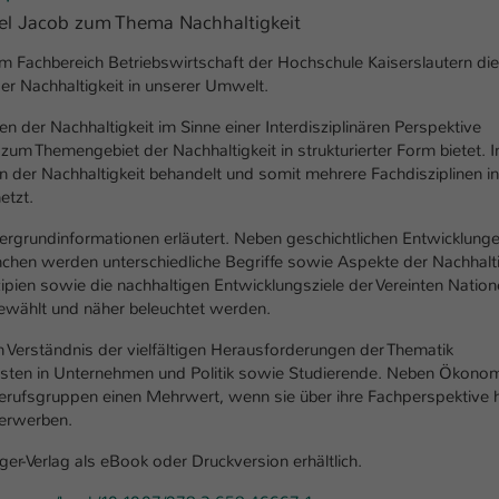
einwandfrei funktioniert.
ael Jacob zum Thema Nachhaltigkeit
Name
Cookie-Informationen anzeigen
cookie_optin
om Fachbereich Betriebswirtschaft der Hochschule Kaiserslautern die
der Nachhaltigkeit in unserer Umwelt.
Anbieter
TYPO3
Marketing
en der Nachhaltigkeit im Sinne einer Interdisziplinären Perspektive
Diese Cookies werden verwendet um das Nutzungsverhalten der
Laufzeit
1 Jahr
zum Themengebiet der Nachhaltigkeit in strukturierter Form bietet. 
Besucher auf der Website nachzuverfolgen. Die erhobenen Daten
 der Nachhaltigkeit behandelt und somit mehrere Fachdisziplinen i
werden anonymisiert und ausschließlich für interne Zwecke
Dieses Cookie wird verwendet, um Ihre Cookie-
etzt.
Zweck
verwendet.
Einstellungen für diese Website zu speichern.
tergrundinformationen erläutert. Neben geschichtlichen Entwicklung
Name
Cookie-Informationen anzeigen
_pk_*.*
chen werden unterschiedliche Begriffe sowie Aspekte der Nachhalti
nzipien sowie die nachhaltigen Entwicklungsziele der Vereinten Natio
Name
SgCookieOptin.lastPreferences
Anbieter
Hochschule Kaiserslautern
gewählt und näher beleuchtet werden.
Externe Inhalte
Anbieter
TYPO3
Wir verwenden auf unserer Website externe Inhalte (Youtube,
en Verständnis der vielfältigen Herausforderungen der Thematik
Laufzeit
7 Tage
Vimeo, Issuu), um Ihnen zusätzliche Informationen anzubieten.
ialisten in Unternehmen und Politik sowie Studierende. Neben Ökono
Laufzeit
1 Jahr
 Berufsgruppen einen Mehrwert, wenn sie über ihre Fachperspektive 
Cookie von Matomo für Website-Analysen.
 erwerben.
Zweck
Erzeugt statistische Daten darüber, wie der
Dieser Wert speichert Ihre Consent-
Besucher die Website nutzt.
Einstellungen. Unter anderem eine zufällig
ger-Verlag als eBook oder Druckversion erhältlich.
Zweck
generierte ID, für die historische Speicherung