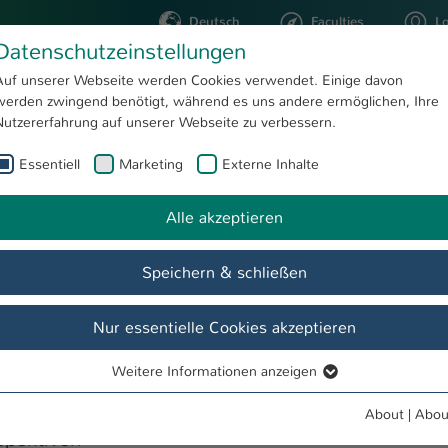
Deutsch
Faculties
L
Datenschutzeinstellungen
Kaiserslautern
Auf unserer Webseite werden Cookies verwendet. Einige davon
werden zwingend benötigt, während es uns andere ermöglichen, Ihre
STUDYING
RESEARC
Nutzererfahrung auf unserer Webseite zu verbessern.
Essentiell
Marketing
Externe Inhalte
Nachhaltigkeit - Interdisziplinäre Perspektiven
Alle akzeptieren
Speichern & schließen
Nur essentielle Cookies akzeptieren
Weitere Informationen anzeigen
Essentiell
Essentielle Cookies werden für grundlegende Funktionen der
About
|
Abou
Webseite benötigt. Dadurch ist gewährleistet, dass die Webseite
rspektiven