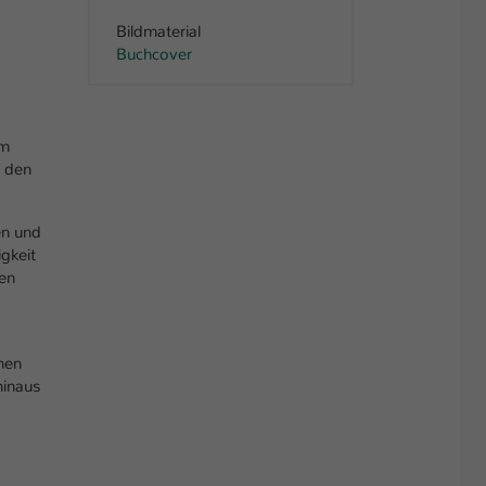
Bildmaterial
Buchcover
Im
n den
en und
gkeit
nen
men
hinaus