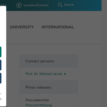
Search
ogins
Location/Contact
H
UNIVERSITY
INTERNATIONAL
Contact persons
Prof. Dr. Michael Jacob
Press releases
t
Presseberichte
Pressemitteilung