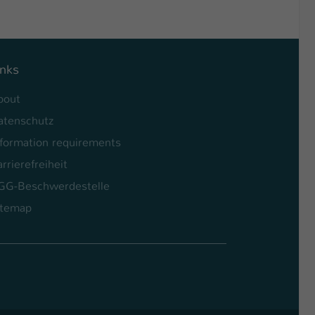
inks
bout
atenschutz
nformation requirements
rrierefreiheit
GG-Beschwerdestelle
itemap
l