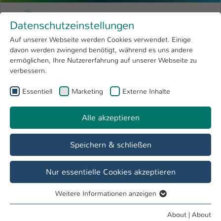
Skip to main content
Menu
University of Applied Sciences Kaiserslauter
Datenschutzeinstellungen
Studying
Open submenu
8
Auf unserer Webseite werden Cookies verwendet. Einige
davon werden zwingend benötigt, während es uns andere
You are here:
Research
Open submenu
4
Menschen und Projekte
ermöglichen, Ihre Nutzererfahrung auf unserer Webseite zu
verbessern.
University
Open submenu
8
Essentiell
Marketing
Externe Inhalte
International
Open submenu
8
Alle akzeptieren
Speichern & schließen
Nur essentielle Cookies akzeptieren
Weitere Informationen anzeigen
Essentiell
Essentielle Cookies werden für grundlegende Funktionen
About
|
About