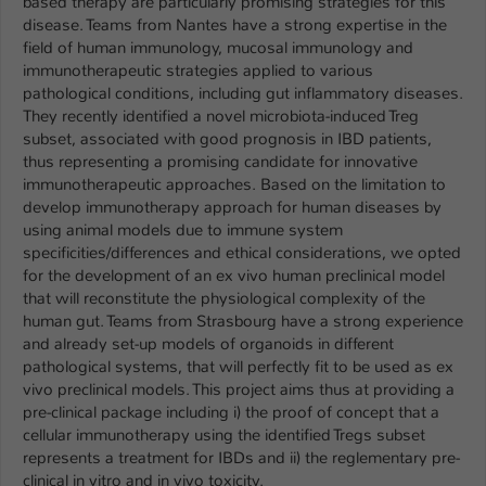
based therapy are particularly promising strategies for this
disease. Teams from Nantes have a strong expertise in the
Name
be_typo_user
field of human immunology, mucosal immunology and
immunotherapeutic strategies applied to various
Anbieter
TYPO3
pathological conditions, including gut inflammatory diseases.
They recently identified a novel microbiota-induced Treg
Laufzeit
1 Tag
subset, associated with good prognosis in IBD patients,
thus representing a promising candidate for innovative
Dieser Cookie teilt der Webseite mit, ob
immunotherapeutic approaches. Based on the limitation to
ein Besucher im Typo3-Backend
develop immunotherapy approach for human diseases by
Zweck
angemeldet ist und Rechte besitzt diese
using animal models due to immune system
zu verwalten.
specificities/differences and ethical considerations, we opted
for the development of an ex vivo human preclinical model
that will reconstitute the physiological complexity of the
human gut. Teams from Strasbourg have a strong experience
and already set-up models of organoids in different
pathological systems, that will perfectly fit to be used as ex
vivo preclinical models. This project aims thus at providing a
pre-clinical package including i) the proof of concept that a
cellular immunotherapy using the identified Tregs subset
represents a treatment for IBDs and ii) the reglementary pre-
clinical in vitro and in vivo toxicity.