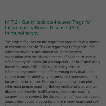
Einstellungen. Unter anderem eine zufällig
generierte ID, für die historische
Zweck
Speicherung Ihrer vorgenommen
Einstellungen, falls der Webseiten-
MITI2 - Gut Microbiota-Induced Tregs for
Betreiber dies eingestellt hat.
Inflammatory-Bowel-Disease (IBD)
Immunotherapy
Name
fe_typo_user / PHPSESSID
The project focuses on the regulatory properties of a subset
of microbiota-specific TR1-like regulatory T (Treg) cells, for
Anbieter
TYPO3
which we have already shown an unprecedented
association with the clinical outcome of patients in various
Laufzeit
1 Woche
inflammatory diseases, for a therapeutic use in inflammatory
bowel diseases (IBD). IBD is a disabling chronic
Dieses Cookie ist ein Standard-Session-
inflammatory process that affects young individuals and
Cookie von TYPO3. Es speichert im Fall
causes many life-altering symptoms, and represents a risk
eines Intranet-Logins die Session-ID. So
factor for colon cancer. Existing treatments are complex,
Zweck
kann der eingeloggte Benutzer
with most people requiring lifelong medications as well as
wiedererkannt werden und es wird ihm
dietary and lifestyle modifications, and some requiring
Zugang zu geschützten Bereichen
surgery. In this context, the development of new therapeutic
gewährt.
approaches appears essential and immunotherapy and cell-