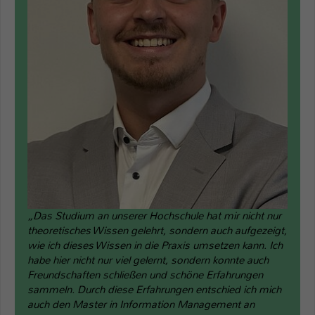
„Das Studium an unserer Hochschule hat mir nicht nur
theoretisches Wissen gelehrt, sondern auch aufgezeigt,
wie ich dieses Wissen in die Praxis umsetzen kann. Ich
habe hier nicht nur viel gelernt, sondern konnte auch
Freundschaften schließen und schöne Erfahrungen
sammeln. Durch diese Erfahrungen entschied ich mich
auch den Master in Information Management an