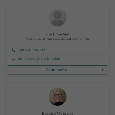
Ute Broschart
Prüfungsamt, Studierendensekretariat, ZW
+49 631 3724-5171
ute.broschart(at)hs-kl(dot)de
Go to profile
Beatrice Melendez