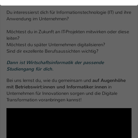
der Webseite benötigt. Dadurch ist gewährleistet, dass die
Webseite einwandfrei funktioniert.
Du interessierst dich für Informationstechnologie (IT) und ihre
Anwendung im Unternehmen?
Name
Cookie-Informationen anzeigen
cookie_optin
Möchtest du in Zukunft an IT-Projekten mitwirken oder diese
Anbieter
TYPO3
Marketing
leiten?
Möchtest du später Unternehmen digitalisieren?
Diese Cookies werden verwendet um das
Laufzeit
1 Jahr
Sind dir exzellente Berufsaussichten wichtig?
Nutzungsverhalten der Besucher auf der Website
nachzuverfolgen. Die erhobenen Daten werden anonymisiert
Dieses Cookie wird verwendet, um Ihre
Dann ist Wirtschaftsinformatik der passende
und ausschließlich für interne Zwecke verwendet.
Zweck
Cookie-Einstellungen für diese Website zu
Studiengang für dich.
speichern.
Name
Cookie-Informationen anzeigen
_pk_*.*
Bei uns lernst du, wie du gemeinsam und
auf Augenhöhe
mit Betriebswirt:innen und Informatiker:innen
in
Anbieter
Hochschule Kaiserslautern
Externe Inhalte
Name
Unternehmen für Innovationen sorgen und die Digitale
SgCookieOptin.lastPreferences
Transformation voranbringen kannst!
Wir verwenden auf unserer Website externe Inhalte
Laufzeit
7 Tage
Anbieter
TYPO3
(Youtube, Vimeo, Issuu), um Ihnen zusätzliche Informationen
anzubieten.
Cookie von Matomo für Website-
Laufzeit
1 Jahr
Analysen. Erzeugt statistische Daten
Zweck
darüber, wie der Besucher die Website
Dieser Wert speichert Ihre Consent-
nutzt.