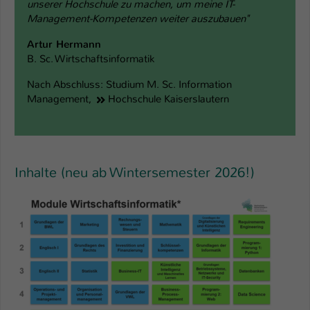
unserer Hochschule zu machen, um meine IT-
Management-Kompetenzen weiter auszubauen"
Artur Hermann
B. Sc. Wirtschaftsinformatik
Nach Abschluss:
Studium M. Sc. Information
Management,
Hochschule Kaiserslautern
Inhalte (neu ab Wintersemester 2026!)
Show larger version for: