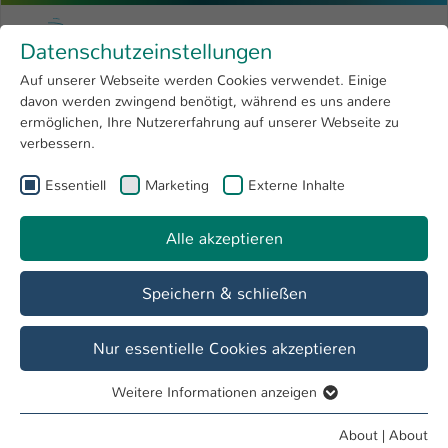
Skip to main content
Menu
University of Applied Sciences Kaiserslauter
Datenschutzeinstellungen
Studying
Open submenu
8
Auf unserer Webseite werden Cookies verwendet. Einige
davon werden zwingend benötigt, während es uns andere
You are here:
Research
Open submenu
4
Bachelor
ermöglichen, Ihre Nutzererfahrung auf unserer Webseite zu
verbessern.
University
Open submenu
8
Essentiell
Marketing
Externe Inhalte
International
Open submenu
8
Alle akzeptieren
Speichern & schließen
Auf Augenhöhe mit BWL und Informatik: Die
Wirtschaftsinformatiker*innen!
Nur essentielle Cookies akzeptieren
Bachelor Wirtschaftsinformatik
Weitere Informationen anzeigen
Essentiell
Digitale Grenzen erweitern, Wirtschaft neu
Essentielle Cookies werden für grundlegende Funktionen
denken!
About
|
About