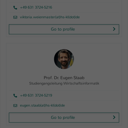
+49 631 3724-5216
viktoria.weienmaster(at)hs-kl(dot)de
Go to profile
Prof. Dr. Eugen Staab
Studiengangsleitung Wirtschaftsinformatik
+49 631 3724-5219
eugen.staab(at)hs-kl(dot)de
Go to profile