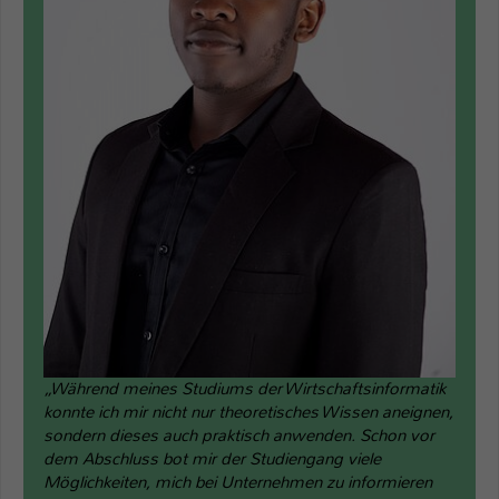
„Während meines Studiums der Wirtschaftsinformatik
konnte ich mir nicht nur theoretisches Wissen aneignen,
sondern dieses auch praktisch anwenden. Schon vor
dem Abschluss bot mir der Studiengang viele
Möglichkeiten, mich bei Unternehmen zu informieren