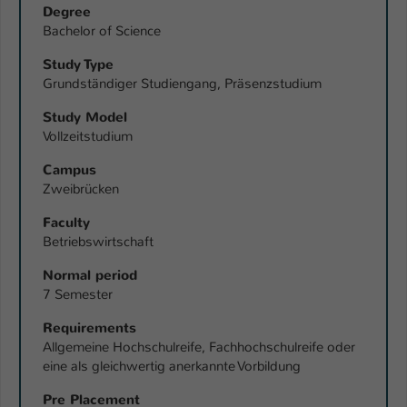
Degree
Name
Bachelor of Science
be_typo_user
Study Type
Anbieter
TYPO3
Grundständiger Studiengang, Präsenzstudium
Laufzeit
1 Tag
Study Model
Vollzeitstudium
Dieser Cookie teilt der Webseite mit, ob
ein Besucher im Typo3-Backend
Campus
Zweck
Zweibrücken
angemeldet ist und Rechte besitzt diese
zu verwalten.
Faculty
Betriebswirtschaft
Normal period
7 Semester
Requirements
Allgemeine Hochschulreife, Fachhochschulreife oder
eine als gleichwertig anerkannte Vorbildung
Pre Placement