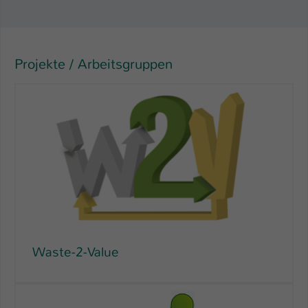
Name
be_typo_user
Anbieter
TYPO3
Projekte / Arbeitsgruppen
Laufzeit
1 Tag
Dieser Cookie teilt der Webseite mit, ob
ein Besucher im Typo3-Backend
Zweck
angemeldet ist und Rechte besitzt diese
zu verwalten.
Waste-2-Value