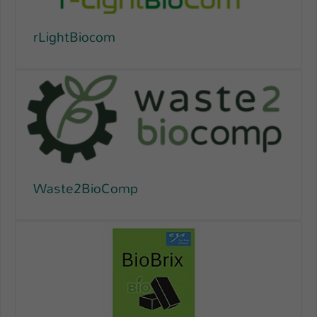
rLightBiocom
Waste2BioComp