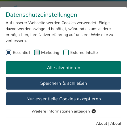
Skip to main content
Menu
University of Applied Sciences Kaiserslauter
Datenschutzeinstellungen
Studying
Open submenu
8
Auf unserer Webseite werden Cookies verwendet. Einige
davon werden zwingend benötigt, während es uns andere
You are here:
Research
Open submenu
4
Angewandte Logistik- und Polymerwissenschaften
ermöglichen, Ihre Nutzererfahrung auf unserer Webseite zu
verbessern.
University
Open submenu
8
Fachbereich
Essentiell
Marketing
Externe Inhalte
International
Open submenu
8
Angewandte Logistik- und
Polymerwissenschaften
Alle akzeptieren
Overview
Studieninteressierte
Studierende
Speichern & schließen
Nur essentielle Cookies akzeptieren
Forschungsaktivitäten im Fachbereich
Angewandte Logistik- und
Weitere Informationen anzeigen
Polymerwissenschaften
Essentiell
Essentielle Cookies werden für grundlegende Funktionen
About
|
About
Im Fachbereich Angewandte Logistik- und