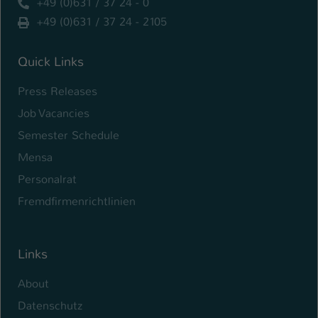
+49 (0)631 / 37 24 - 0
+49 (0)631 / 37 24 - 2105
Name
be_typo_user
Anbieter
TYPO3
Quick Links
Laufzeit
1 Tag
Press Releases
Job Vacancies
Dieser Cookie teilt der Webseite mit, ob
ein Besucher im Typo3-Backend
Semester Schedule
Zweck
angemeldet ist und Rechte besitzt diese
Mensa
zu verwalten.
Personalrat
Fremdfirmenrichtlinien
Links
About
Datenschutz