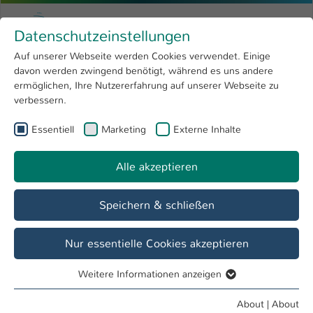
Skip to main content
Menu
University of Applied Sciences Kaiserslauter
Datenschutzeinstellungen
Studying
Open submenu
8
Auf unserer Webseite werden Cookies verwendet. Einige
davon werden zwingend benötigt, während es uns andere
You are here:
Research
Open submenu
4
Studieninteressierte
ermöglichen, Ihre Nutzererfahrung auf unserer Webseite zu
verbessern.
University
Open submenu
8
Fachbereich
Essentiell
Marketing
Externe Inhalte
International
Open submenu
8
Angewandte Ingenieurwissenschaften
Alle akzeptieren
Overview
Studieninteressierte
Studierende
Speichern & schließen
Zulassungsbedingungen für das Studium in
Nur essentielle Cookies akzeptieren
den Bachelorstudiengängen des
Fachbereiches Angewandte
Weitere Informationen anzeigen
Ingenieurwissenschaften
Essentiell
Essentielle Cookies werden für grundlegende Funktionen
About
|
About
Die Zulassung zum Studium an der Hochschule