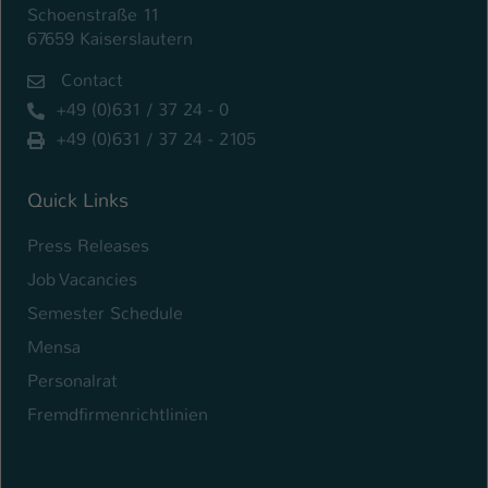
Schoenstraße 11
Name
67659 Kaiserslautern
be_typo_user
Contact
Anbieter
TYPO3
+49 (0)631 / 37 24 - 0
Laufzeit
1 Tag
+49 (0)631 / 37 24 - 2105
Dieser Cookie teilt der Webseite mit, ob
Quick Links
ein Besucher im Typo3-Backend
Zweck
angemeldet ist und Rechte besitzt diese
Press Releases
zu verwalten.
Job Vacancies
Semester Schedule
Mensa
Personalrat
Fremdfirmenrichtlinien