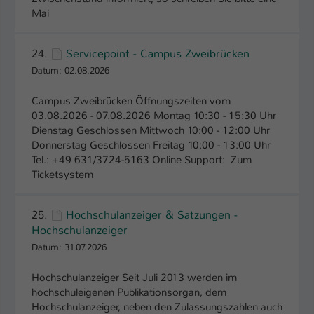
Mai
Name
be_typo_user
24.
Servicepoint - Campus Zweibrücken
Anbieter
TYPO3
Datum: 02.08.2026
Laufzeit
1 Tag
Campus Zweibrücken Öffnungszeiten vom
Dieser Cookie teilt der Webseite mit, ob
03.08.2026 - 07.08.2026 Montag 10:30 - 15:30 Uhr
Dienstag Geschlossen Mittwoch 10:00 - 12:00 Uhr
ein Besucher im Typo3-Backend
Zweck
Donnerstag Geschlossen Freitag 10:00 - 13:00 Uhr
angemeldet ist und Rechte besitzt diese
Tel.: +49 631/3724-5163 Online Support: Zum
zu verwalten.
Ticketsystem
25.
Hochschulanzeiger & Satzungen -
Hochschulanzeiger
Datum: 31.07.2026
Hochschulanzeiger Seit Juli 2013 werden im
hochschuleigenen Publikationsorgan, dem
Hochschulanzeiger, neben den Zulassungszahlen auch