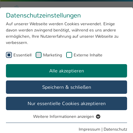
Zum Hauptinhalt springen
Menu
Hochschule Kaiserslautern
Datenschutzeinstellungen
Studium
Open submenu
8
Auf unserer Webseite werden Cookies verwendet. Einige
davon werden zwingend benötigt, während es uns andere
Sie sind hier:
Forschung
Open submenu
4
ermöglichen, Ihre Nutzererfahrung auf unserer Webseite zu
verbessern.
Hochschule
Open submenu
8
Essentiell
Marketing
Externe Inhalte
Suche
International
Open submenu
8
Alle akzeptieren
Speichern & schließen
Nur essentielle Cookies akzeptieren
Personenverzeichnis
Weitere Informationen anzeigen
Studiengänge
Essentiell
Essentielle Cookies werden für grundlegende Funktionen
Impressum
|
Datenschutz