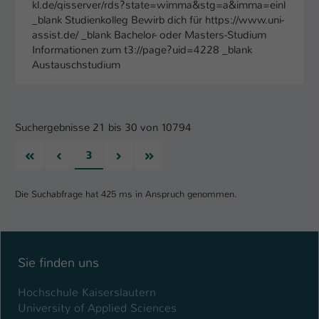
kl.de/qisserver/rds?state=wimma&stg=a&imma=einl
_blank Studienkolleg Bewirb dich für https://www.uni-
assist.de/ _blank Bachelor- oder Masters-Studium
Informationen zum t3://page?uid=4228 _blank
Austauschstudium
Suchergebnisse 21 bis 30 von 10794
Erste
Vorherige
Nächste
Letzte
3
Die Suchabfrage hat 425 ms in Anspruch genommen.
Sie finden uns
Hochschule Kaiserslautern
University of Applied Sciences