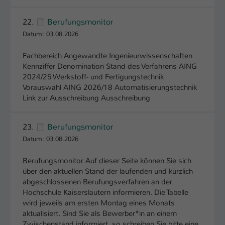
Einstellungen. Unter anderem eine zufällig
generierte ID, für die historische
Zweck
22.
Berufungsmonitor
Speicherung Ihrer vorgenommen
Datum: 03.08.2026
Einstellungen, falls der Webseiten-
Betreiber dies eingestellt hat.
Fachbereich Angewandte Ingenieurwissenschaften
Kennziffer Denomination Stand des Verfahrens AING
2024/25 Werkstoff- und Fertigungstechnik
Name
fe_typo_user / PHPSESSID
Vorauswahl AING 2026/18 Automatisierungstechnik
Link zur Ausschreibung Ausschreibung
Anbieter
TYPO3
Laufzeit
1 Woche
23.
Berufungsmonitor
Datum: 03.08.2026
Dieses Cookie ist ein Standard-Session-
Cookie von TYPO3. Es speichert im Fall
Berufungsmonitor Auf dieser Seite können Sie sich
eines Intranet-Logins die Session-ID. So
über den aktuellen Stand der laufenden und kürzlich
Zweck
kann der eingeloggte Benutzer
abgeschlossenen Berufungsverfahren an der
wiedererkannt werden und es wird ihm
Hochschule Kaiserslautern informieren. Die Tabelle
Zugang zu geschützten Bereichen
wird jeweils am ersten Montag eines Monats
gewährt.
aktualisiert. Sind Sie als Bewerber*in an einem
Zwischenstand informiert, so schreiben Sie bitte eine