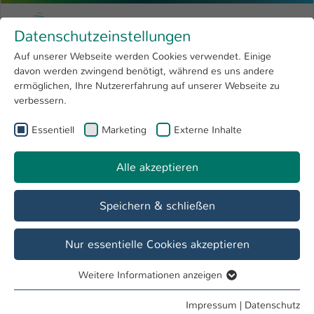
Zum Hauptinhalt springen
Menu
Hochschule Kaiserslautern
Datenschutzeinstellungen
Studium
Open submenu
8
Auf unserer Webseite werden Cookies verwendet. Einige
davon werden zwingend benötigt, während es uns andere
Sie sind hier:
Forschung
Open submenu
4
ermöglichen, Ihre Nutzererfahrung auf unserer Webseite zu
verbessern.
Hochschule
Open submenu
8
Essentiell
Marketing
Externe Inhalte
Suche
International
Open submenu
8
Alle akzeptieren
Speichern & schließen
Nur essentielle Cookies akzeptieren
Personenverzeichnis
Weitere Informationen anzeigen
Studiengänge
Essentiell
Essentielle Cookies werden für grundlegende Funktionen
Impressum
|
Datenschutz