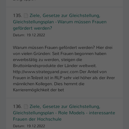
Name
be_typo_user
135.
Ziele, Gesetze zur Gleichstellung,
Gleichstellungsplan - Warum müssen Frauen
Anbieter
TYPO3
gefördert werden?
Laufzeit
1 Tag
Datum: 19.12.2022
Dieser Cookie teilt der Webseite mit, ob
Warum müssen Frauen gefördert werden? Hier drei
von vielen Gründen: Seit Frauen begonnen haben
ein Besucher im Typo3-Backend
Zweck
erwerbstätig zu werden, steigen die
angemeldet ist und Rechte besitzt diese
Bruttoinlandsprodukte der Länder weltweit.
zu verwalten.
http://www.strategyand.pwc.com Der Anteil von
Frauen in Teilzeit ist in RLP sehr viel höher als der ihrer
männlichen Kollegen. Dies hemmt die
Karrieremöglichkeit der bet
136.
Ziele, Gesetze zur Gleichstellung,
Gleichstellungsplan - Role Models - interessante
Frauen der Hochschule
Datum: 19.12.2022