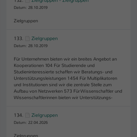
132.
Zielgruppen - Zielgruppen
Einstellungen. Unter anderem eine zufällig
Datum: 28.10.2019
generierte ID, für die historische
Zweck
Speicherung Ihrer vorgenommen
Zielgruppen
Einstellungen, falls der Webseiten-
Betreiber dies eingestellt hat.
133.
Zielgruppen
Datum: 28.10.2019
Name
fe_typo_user / PHPSESSID
Für Unternehmen bieten wir ein breites Angebot an
Anbieter
TYPO3
Kooperationen 104 Für Studierende und
Studieninteressierte schaffen wir Beratungs- und
Laufzeit
1 Woche
Unterstützungsleistungen 1454 Für Multiplikatoren
und Institutionen sind wir die zentrale Stelle zum
Dieses Cookie ist ein Standard-Session-
Aufbau von Netzwerken 573 Für Wissenschaftler und
Cookie von TYPO3. Es speichert im Fall
Wissenschaftlerinnen bieten wir Unterstützungs-
eines Intranet-Logins die Session-ID. So
Zweck
kann der eingeloggte Benutzer
wiedererkannt werden und es wird ihm
134.
Zielgruppen
Zugang zu geschützten Bereichen
Datum: 22.04.2026
gewährt.
Zielgruppen