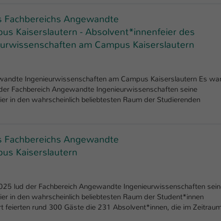
Ihrer vorgenommen Einstellungen, falls der
Webseiten-Betreiber dies eingestellt hat.
es Fachbereichs Angewandte
s Kaiserslautern - Absolvent*innenfeier des
urwissenschaften am Campus Kaiserslautern
Name
fe_typo_user / PHPSESSID
Anbieter
TYPO3
ewandte Ingenieurwissenschaften am Campus Kaiserslautern Es wa
Laufzeit
1 Woche
 der Fachbereich Angewandte Ingenieurwissenschaften seine
ier in den wahrscheinlich beliebtesten Raum der Studierenden
Dieses Cookie ist ein Standard-Session-Cookie
von TYPO3. Es speichert im Fall eines Intranet-
Zweck
Logins die Session-ID. So kann der eingeloggte
es Fachbereichs Angewandte
Benutzer wiedererkannt werden und es wird
us Kaiserslautern
ihm Zugang zu geschützten Bereichen gewährt.
Name
be_typo_user
2025 lud der Fachbereich Angewandte Ingenieurwissenschaften sein
ier in den wahrscheinlich beliebtesten Raum der Student*innen
Anbieter
TYPO3
t feierten rund 300 Gäste die 231 Absolvent*innen, die im Zeitrau