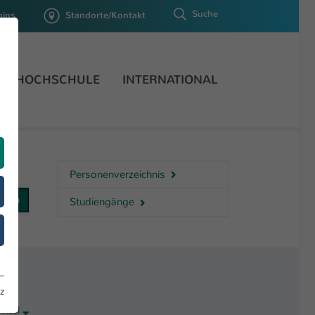
Suche
gins
Standorte/Kontakt
HOCHSCHULE
INTERNATIONAL
Personenverzeichnis
Studiengänge
z
Titel