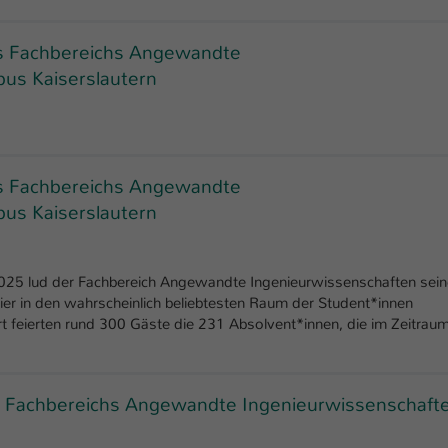
Laufzeit
1 Tag
es Fachbereichs Angewandte
Dieser Cookie teilt der Webseite mit, ob ein
us Kaiserslautern
Zweck
Besucher im Typo3-Backend angemeldet ist und
Rechte besitzt diese zu verwalten.
es Fachbereichs Angewandte
us Kaiserslautern
2025 lud der Fachbereich Angewandte Ingenieurwissenschaften sein
ier in den wahrscheinlich beliebtesten Raum der Student*innen
t feierten rund 300 Gäste die 231 Absolvent*innen, die im Zeitrau
s Fachbereichs Angewandte Ingenieurwissenschaft