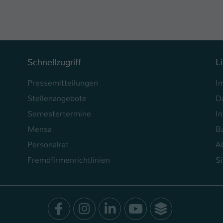
Schnellzugriff
L
Pressemitteilungen
I
Stellenangebote
D
Semestertermine
In
Mensa
Ba
Personalrat
A
Fremdfirmenrichtlinien
S
Facebook
Instagram
LinkedIn
Youtube
SocialWal