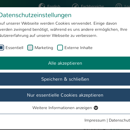
English
Fachbereiche
Lo
Datenschutzeinstellungen
Auf unserer Webseite werden Cookies verwendet. Einige davon
werden zwingend benötigt, während es uns andere ermöglichen, Ihre
STUDIUM
FORSCHUNG
Nutzererfahrung auf unserer Webseite zu verbessern.
Essentiell
Marketing
Externe Inhalte
Alle akzeptieren
Speichern & schließen
Nur essentielle Cookies akzeptieren
Weitere Informationen anzeigen
Essentiell
Essentielle Cookies werden für grundlegende Funktionen der
Impressum
|
Datenschut
Webseite benötigt. Dadurch ist gewährleistet, dass die Webseite
Sortierung:
Datum