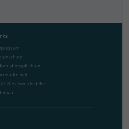
inks
mpressum
atenschutz
formationspflichten
rrierefreiheit
GG-Beschwerdestelle
itemap
l