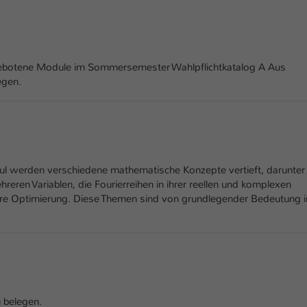
Ihrer vorgenommen Einstellungen, falls der
Webseiten-Betreiber dies eingestellt hat.
Name
fe_typo_user / PHPSESSID
botene Module im Sommersemester Wahlpflichtkatalog A Aus
egen.
Anbieter
TYPO3
Laufzeit
1 Woche
Dieses Cookie ist ein Standard-Session-Cookie
von TYPO3. Es speichert im Fall eines Intranet-
ul werden verschiedene mathematische Konzepte vertieft, darunter
Zweck
Logins die Session-ID. So kann der eingeloggte
hreren Variablen, die Fourierreihen in ihrer reellen und komplexen
Benutzer wiedererkannt werden und es wird
are Optimierung. Diese Themen sind von grundlegender Bedeutung i
ihm Zugang zu geschützten Bereichen gewährt.
Name
be_typo_user
Anbieter
TYPO3
 belegen.