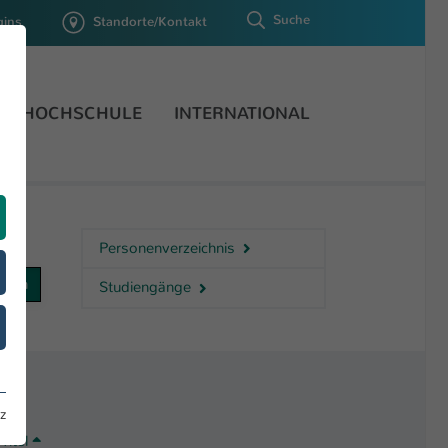
Suche
gins
Standorte/Kontakt
HOCHSCHULE
INTERNATIONAL
Personenverzeichnis
Studiengänge
z
Titel