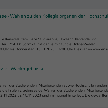
einwandfrei funktioniert.
Name
Cookie-Informationen anzeigen
cookie_optin
se - Wahlen zu den Kollegialorganen der Hochschu
Anbieter
TYPO3
Marketing
Diese Cookies werden verwendet um das Nutzungsverhalten der
Laufzeit
1 Jahr
Besucher auf der Website nachzuverfolgen. Die erhobenen Daten
le Kaiserslautern Liebe Studierende, Hochschullehrende und
werden anonymisiert und ausschließlich für interne Zwecke
Dieses Cookie wird verwendet, um Ihre Cookie-
Herr Prof. Dr. Schmidt, hat den Termin für die Online-Wahlen
Zweck
verwendet.
Einstellungen für diese Website zu speichern.
:00 Uhr bis Donnerstag, 13.11.2025, 16:00 Uhr Die Wahlen werden i
Name
Cookie-Informationen anzeigen
_pk_*.*
Name
SgCookieOptin.lastPreferences
Anbieter
Hochschule Kaiserslautern
Externe Inhalte
sse - Wahlergebnisse
Anbieter
TYPO3
Wir verwenden auf unserer Website externe Inhalte (Youtube,
Laufzeit
7 Tage
Vimeo, Issuu), um Ihnen zusätzliche Informationen anzubieten.
Laufzeit
1 Jahr
ahlen der Studierenden, Mitarbeitenden sowie Hochschullehrenden 
Cookie von Matomo für Website-Analysen.
 die finalen Ergebnisse der Wahlen der Studierenden, Mitarbeitend
Zweck
Erzeugt statistische Daten darüber, wie der
Dieser Wert speichert Ihre Consent-
.11.2023 bis 15.11.2023 sind im Intranet hinterlegt. Die gewählten
Besucher die Website nutzt.
Einstellungen. Unter anderem eine zufällig
Zweck
generierte ID, für die historische Speicherung