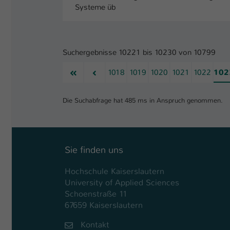
Systeme üb
Suchergebnisse 10221 bis 10230 von 10799
Erste
Vorherige
1018
1019
1020
1021
1022
102
Die Suchabfrage hat 485 ms in Anspruch genommen.
Sie finden uns
Hochschule Kaiserslautern
University of Applied Sciences
Schoenstraße 11
67659 Kaiserslautern
Kontakt