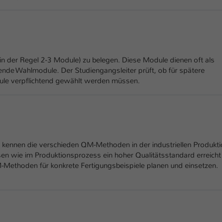
Laufzeit
1 Tag
Dieser Cookie teilt der Webseite mit, ob ein
Zweck
Besucher im Typo3-Backend angemeldet ist und
Rechte besitzt diese zu verwalten.
n der Regel 2-3 Module) zu belegen. Diese Module dienen oft als
ende Wahlmodule. Der Studiengangsleiter prüft, ob für spätere
ule verpflichtend gewählt werden müssen.
kennen die verschieden QM-Methoden in der industriellen Produkti
n wie im Produktionsprozess ein hoher Qualitätsstandard erreicht
Methoden für konkrete Fertigungsbeispiele planen und einsetzen.