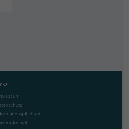
inks
mpressum
atenschutz
formationspflichten
rrierefreiheit