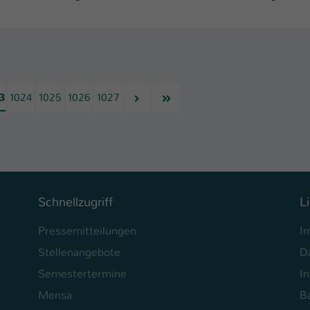
Nächste
Letzte
3
1024
1025
1026
1027
Schnellzugriff
L
Pressemitteilungen
I
Stellenangebote
D
Semestertermine
In
Mensa
Ba