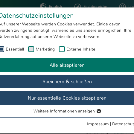
English
Fachbereiche
Lo
Datenschutzeinstellungen
Auf unserer Webseite werden Cookies verwendet. Einige davon
werden zwingend benötigt, während es uns andere ermöglichen, Ihre
STUDIUM
FORSCHUNG
Nutzererfahrung auf unserer Webseite zu verbessern.
Essentiell
Marketing
Externe Inhalte
Alle akzeptieren
Speichern & schließen
Nur essentielle Cookies akzeptieren
Weitere Informationen anzeigen
Essentiell
Essentielle Cookies werden für grundlegende Funktionen der
Impressum
|
Datenschut
Webseite benötigt. Dadurch ist gewährleistet, dass die Webseite
Sortierung:
Datum