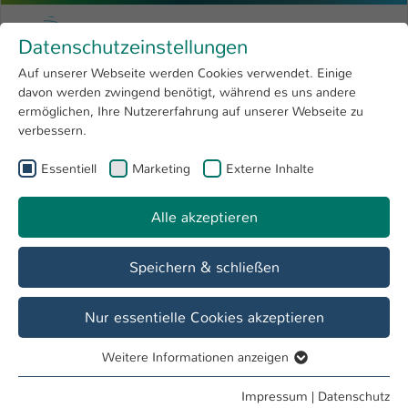
Zum Hauptinhalt springen
Menu
Hochschule Kaiserslautern
Datenschutzeinstellungen
Studium
Open submenu
8
Auf unserer Webseite werden Cookies verwendet. Einige
davon werden zwingend benötigt, während es uns andere
Sie sind hier:
Forschung
Open submenu
4
Wirtschaftsingenieurwesen-Dual-Übersicht
ermöglichen, Ihre Nutzererfahrung auf unserer Webseite zu
verbessern.
Hochschule
Open submenu
8
Essentiell
Marketing
Externe Inhalte
International
Open submenu
8
Wirtschaftsingenieurwesen-Dual-Übersicht
Alle akzeptieren
Zusatzqualifikationen
Speichern & schließen
Nur essentielle Cookies akzeptieren
Weitere Informationen anzeigen
Essentiell
Die Wahlmodule müssen insgesamt
Essentielle Cookies werden für grundlegende Funktionen
Impressum
|
Datenschutz