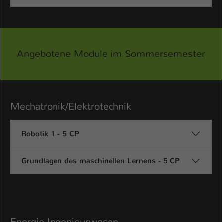
Name
be_typo_user
Anbieter
TYPO3
Angebotene Module im Sommersemester
Laufzeit
1 Tag
Dieser Cookie teilt der Webseite mit, ob
ein Besucher im Typo3-Backend
Zweck
angemeldet ist und Rechte besitzt diese
Mechatronik/Elektrotechnik
zu verwalten.
Robotik 1 - 5 CP
Grundlagen des maschinellen Lernens - 5 CP
Energie-Ingenieurwesen