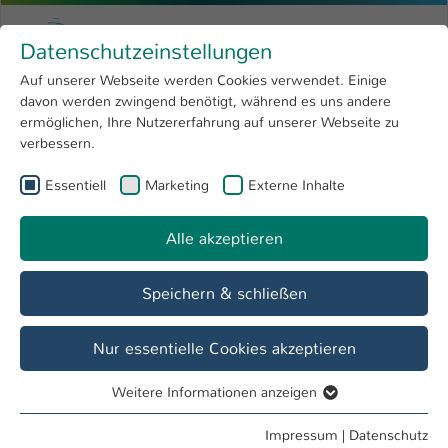
Zum Hauptinhalt springen
Menu
Hochschule Kaiserslautern
Datenschutzeinstellungen
Studium
Open submenu
8
Auf unserer Webseite werden Cookies verwendet. Einige
davon werden zwingend benötigt, während es uns andere
Sie sind hier:
Forschung
Open submenu
4
Lehrpreis der Hochschule
ermöglichen, Ihre Nutzererfahrung auf unserer Webseite zu
verbessern.
Hochschule
Open submenu
8
Lehrpreis der Hochschule
Essentiell
Marketing
Externe Inhalte
International
Open submenu
8
Alle akzeptieren
Übersicht
Lehrpreis 2018
Lehrpreis 2019
Speichern & schließen
Abstimmung zum Lehrpreis 2019
Nur essentielle Cookies akzeptieren
Weitere Informationen anzeigen
Essentiell
Auch im Jahr 2019 wurde jeweils eine Lehrende oder ein
Essentielle Cookies werden für grundlegende Funktionen
Impressum
|
Datenschutz
Lehrender aus den fünf Fachbereichen der Hochschule