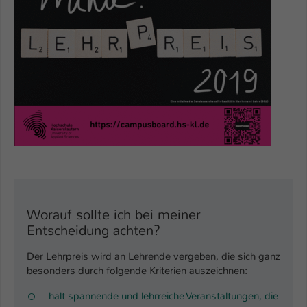
Einstellungen. Unter anderem eine zufällig
generierte ID, für die historische
Zweck
Speicherung Ihrer vorgenommen
Einstellungen, falls der Webseiten-
Betreiber dies eingestellt hat.
Name
fe_typo_user / PHPSESSID
Anbieter
TYPO3
Laufzeit
1 Woche
Dieses Cookie ist ein Standard-Session-
Cookie von TYPO3. Es speichert im Fall
Worauf sollte ich bei meiner
eines Intranet-Logins die Session-ID. So
Entscheidung achten?
Zweck
kann der eingeloggte Benutzer
Der Lehrpreis wird an Lehrende vergeben, die sich ganz
wiedererkannt werden und es wird ihm
besonders durch folgende Kriterien auszeichnen:
Zugang zu geschützten Bereichen
gewährt.
hält spannende und lehrreiche Veranstaltungen, die