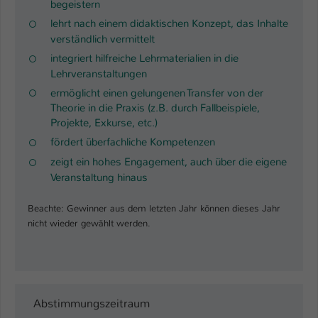
begeistern
lehrt nach einem didaktischen Konzept, das Inhalte
Name
be_typo_user
verständlich vermittelt
Anbieter
TYPO3
integriert hilfreiche Lehrmaterialien in die
Lehrveranstaltungen
Laufzeit
1 Tag
ermöglicht einen gelungenen Transfer von der
Theorie in die Praxis (z.B. durch Fallbeispiele,
Dieser Cookie teilt der Webseite mit, ob
Projekte, Exkurse, etc.)
ein Besucher im Typo3-Backend
Zweck
fördert überfachliche Kompetenzen
angemeldet ist und Rechte besitzt diese
zeigt ein hohes Engagement, auch über die eigene
zu verwalten.
Veranstaltung hinaus
Beachte: Gewinner aus dem letzten Jahr können dieses Jahr
nicht wieder gewählt werden.
Abstimmungszeitraum