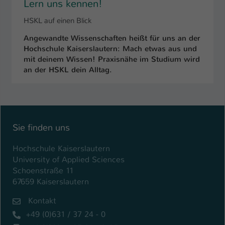
Lern uns kennen!
Name
be_typo_user
HSKL auf einen Blick
Angewandte Wissenschaften heißt für uns an der
Anbieter
TYPO3
Hochschule Kaiserslautern: Mach etwas aus und
mit deinem Wissen! Praxisnähe im Studium wird
Laufzeit
1 Tag
an der HSKL dein Alltag.
Dieser Cookie teilt der Webseite mit, ob
ein Besucher im Typo3-Backend
Zweck
angemeldet ist und Rechte besitzt diese
zu verwalten.
Sie finden uns
Hochschule Kaiserslautern
University of Applied Sciences
Schoenstraße 11
67659 Kaiserslautern
Kontakt
+49 (0)631 / 37 24 - 0