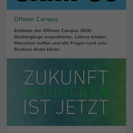
Einstellungen. Unter anderem eine zufällig
generierte ID, für die historische
Zweck
Speicherung Ihrer vorgenommen
Offener Campus
Einstellungen, falls der Webseiten-
Betreiber dies eingestellt hat.
Entdecke den Offenen Campus 2026:
Studiengänge ausprobieren, Labore erleben,
Menschen treffen und alle Fragen rund ums
Name
fe_typo_user / PHPSESSID
Studium direkt klären.
Anbieter
TYPO3
Laufzeit
1 Woche
Dieses Cookie ist ein Standard-Session-
Cookie von TYPO3. Es speichert im Fall
eines Intranet-Logins die Session-ID. So
Zweck
kann der eingeloggte Benutzer
wiedererkannt werden und es wird ihm
Zugang zu geschützten Bereichen
gewährt.