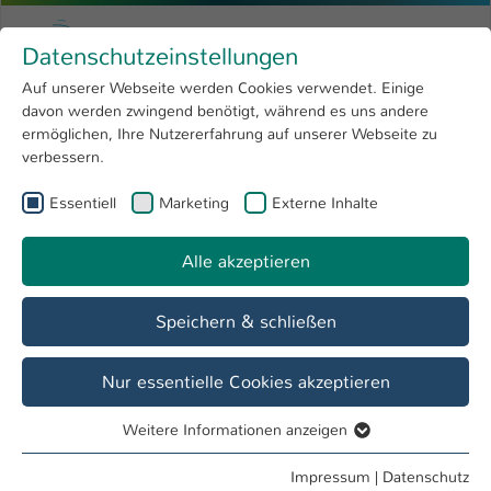
Zum Hauptinhalt springen
Menu
Hochschule Kaiserslautern
Datenschutzeinstellungen
Studium
Open submenu
8
Auf unserer Webseite werden Cookies verwendet. Einige
davon werden zwingend benötigt, während es uns andere
Sie sind hier:
Forschung
Open submenu
4
Aktuelles
ermöglichen, Ihre Nutzererfahrung auf unserer Webseite zu
verbessern.
Hochschule
Open submenu
8
Essentiell
Marketing
Externe Inhalte
Veranstaltungen
International
Open submenu
8
18. Juni
Alle akzeptieren
In dieser Kombination sind keine Termine verfügbar.
Speichern & schließen
Nur essentielle Cookies akzeptieren
Juni 2026
Mo
Di
Mi
Do
Fr
Sa
So
Weitere Informationen anzeigen
Essentiell
23
01
02
03
04
05
06
07
Essentielle Cookies werden für grundlegende Funktionen
Impressum
|
Datenschutz