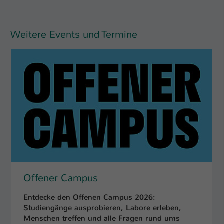
Name
be_typo_user
Weitere Events und Termine
Anbieter
TYPO3
Laufzeit
1 Tag
Dieser Cookie teilt der Webseite mit, ob
ein Besucher im Typo3-Backend
Zweck
angemeldet ist und Rechte besitzt diese
zu verwalten.
Offener Campus
Entdecke den Offenen Campus 2026:
Studiengänge ausprobieren, Labore erleben,
Menschen treffen und alle Fragen rund ums