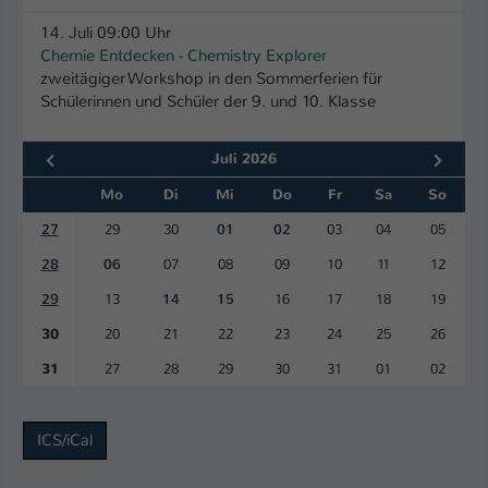
Einstellungen. Unter anderem eine zufällig
generierte ID, für die historische
14. Juli 09:00 Uhr
Zweck
Speicherung Ihrer vorgenommen
Chemie Entdecken - Chemistry Explorer
zweitägiger Workshop in den Sommerferien für
Einstellungen, falls der Webseiten-
Schülerinnen und Schüler der 9. und 10. Klasse
Betreiber dies eingestellt hat.
Juli 2026
Name
fe_typo_user / PHPSESSID
Mo
Di
Mi
Do
Fr
Sa
So
Anbieter
TYPO3
27
29
30
01
02
03
04
05
Laufzeit
28
06
07
08
09
10
11
12
1 Woche
29
13
14
15
16
17
18
19
Dieses Cookie ist ein Standard-Session-
30
20
21
22
23
24
25
26
Cookie von TYPO3. Es speichert im Fall
eines Intranet-Logins die Session-ID. So
31
27
28
29
30
31
01
02
Zweck
kann der eingeloggte Benutzer
wiedererkannt werden und es wird ihm
Zugang zu geschützten Bereichen
ICS/iCal
gewährt.