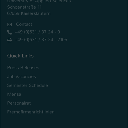
University of Applied Sciences
Schoenstraße 11
Name
be_typo_user
67659 Kaiserslautern
Anbieter
TYPO3
Contact
+49 (0)631 / 37 24 - 0
Laufzeit
1 Tag
+49 (0)631 / 37 24 - 2105
Dieser Cookie teilt der Webseite mit, ob
ein Besucher im Typo3-Backend
Quick Links
Zweck
angemeldet ist und Rechte besitzt diese
zu verwalten.
Press Releases
Job Vacancies
Semester Schedule
Mensa
Personalrat
Fremdfirmenrichtlinien