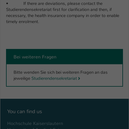
Einstellungen. Unter anderem eine zufällig
• If there are deviations, please contact the
generierte ID, für die historische
Studierendensekretariat first for clarification and then, if
Zweck
Speicherung Ihrer vorgenommen
necessary, the health insurance company in order to enable
Einstellungen, falls der Webseiten-
timely enrolment.
Betreiber dies eingestellt hat.
Name
fe_typo_user / PHPSESSID
Bei weiteren Fragen
Anbieter
TYPO3
Laufzeit
1 Woche
Bitte wenden Sie sich bei weiteren Fragen an das
jeweilige
Studierendensekretariat
Dieses Cookie ist ein Standard-Session-
Cookie von TYPO3. Es speichert im Fall
eines Intranet-Logins die Session-ID. So
Zweck
kann der eingeloggte Benutzer
wiedererkannt werden und es wird ihm
You can find us
Zugang zu geschützten Bereichen
gewährt.
Hochschule Kaiserslautern