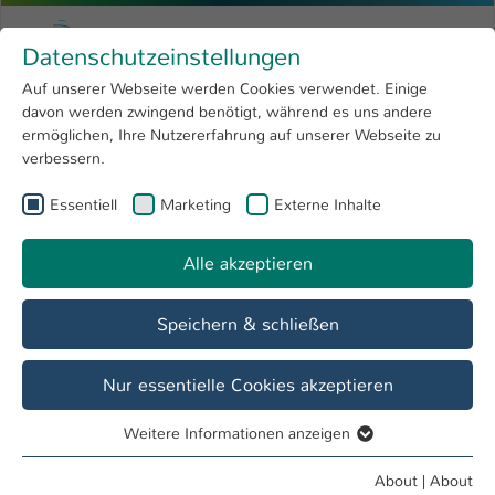
Skip to main content
Menu
University of Applied Sciences Kaiserslauter
Datenschutzeinstellungen
Studying
Open submenu
8
Auf unserer Webseite werden Cookies verwendet. Einige
davon werden zwingend benötigt, während es uns andere
You are here:
Research
Open submenu
4
University Library
ermöglichen, Ihre Nutzererfahrung auf unserer Webseite zu
verbessern.
University
Open submenu
8
Essentiell
Marketing
Externe Inhalte
International
Open submenu
8
Alle akzeptieren
Speichern & schließen
Nur essentielle Cookies akzeptieren
Weitere Informationen anzeigen
Essentiell
Einführungsveranstaltung Bibliothek
Essentielle Cookies werden für grundlegende Funktionen
About
|
About