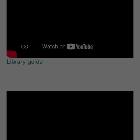
Einstellungen. Unter anderem eine zufällig
generierte ID, für die historische
Zweck
Speicherung Ihrer vorgenommen
Einstellungen, falls der Webseiten-
Betreiber dies eingestellt hat.
Name
fe_typo_user / PHPSESSID
Library guide
Anbieter
TYPO3
Laufzeit
1 Woche
Dieses Cookie ist ein Standard-Session-
Cookie von TYPO3. Es speichert im Fall
eines Intranet-Logins die Session-ID. So
Zweck
kann der eingeloggte Benutzer
wiedererkannt werden und es wird ihm
Zugang zu geschützten Bereichen
gewährt.