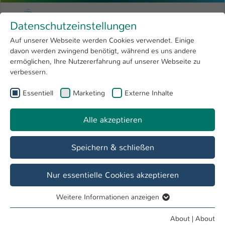
Skip to main content
Menu
University of Applied Sciences Kaiserslauter
Datenschutzeinstellungen
Studying
Open submenu
8
Auf unserer Webseite werden Cookies verwendet. Einige
davon werden zwingend benötigt, während es uns andere
You are here:
Research
Open submenu
4
Studierende
ermöglichen, Ihre Nutzererfahrung auf unserer Webseite zu
verbessern.
University
Open submenu
8
Essentiell
Marketing
Externe Inhalte
International
Open submenu
8
Alle akzeptieren
Speichern & schließen
Nur essentielle Cookies akzeptieren
Weitere Informationen anzeigen
Essentiell
Essentielle Cookies werden für grundlegende Funktionen
About
|
About