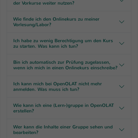
Einstellungen. Unter anderem eine zufällig
der Vorkurse weiter nutzen?
generierte ID, für die historische
Zweck
Speicherung Ihrer vorgenommen
Wie finde ich den Onlinekurs zu meiner
Einstellungen, falls der Webseiten-
Vorlesung/Labor?
Betreiber dies eingestellt hat.
Ich habe zu wenig Berechtigung um den Kurs
zu starten. Was kann ich tun?
Name
fe_typo_user / PHPSESSID
Anbieter
TYPO3
Bin ich automatisch zur Prüfung zugelassen,
wenn ich mich in einen Onlinekurs einschreibe?
Laufzeit
1 Woche
Ich kann mich bei OpenOLAT nicht mehr
Dieses Cookie ist ein Standard-Session-
anmelden. Was muss ich tun?
Cookie von TYPO3. Es speichert im Fall
eines Intranet-Logins die Session-ID. So
Wie kann ich eine (Lern-)gruppe in OpenOLAT
Zweck
kann der eingeloggte Benutzer
erstellen?
wiedererkannt werden und es wird ihm
Zugang zu geschützten Bereichen
Wer kann die Inhalte einer Gruppe sehen und
gewährt.
bearbeiten?