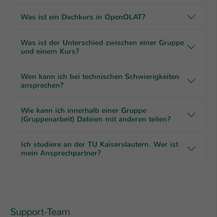
Name
Was ist ein Dachkurs in OpenOLAT?
be_typo_user
Anbieter
TYPO3
Was ist der Unterschied zwischen einer Gruppe
und einem Kurs?
Laufzeit
1 Tag
Wen kann ich bei technischen Schwierigkeiten
Dieser Cookie teilt der Webseite mit, ob
ansprechen?
ein Besucher im Typo3-Backend
Zweck
angemeldet ist und Rechte besitzt diese
Wie kann ich innerhalb einer Gruppe
zu verwalten.
(Gruppenarbeit) Dateien mit anderen teilen?
Ich studiere an der TU Kaiserslautern. Wer ist
mein Ansprechpartner?
Support-Team