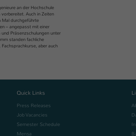
Laufzeit
1 Tag
genieure an der Hochschule
vorbereitet. Auch in Zeiten
Dieser Cookie teilt der Webseite mit, ob ein
n Mal durchgeführte
Zweck
Besucher im Typo3-Backend angemeldet ist und
en – angepasst mit einer
Rechte besitzt diese zu verwalten.
n und Präsenzschulungen unter
amm standen fachliche
d, Fachsprachkurse, aber auch
Quick Links
L
Press Releases
A
Job Vacancies
D
Semester Schedule
I
Mensa
Ba