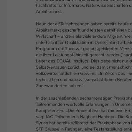
Fachkräfte für Informatik, Naturwissenschaften u
Arbeitsmarkt.
Neun der elf Teilnehmenden haben bereits heute 
Arbeitsmarkt geschafft und leisten damit einen qua
Wirtschaft – anders als viele andere Migrantinne
unterhalb ihrer Qualifikation in Deutschland arb
Programm eröffnen wir gut ausgebildeten Mensch
die ihrer Leistungsfähigkeit gerecht werden“, sag
Leiter des EQUAL Instituts. Dies gebe nicht nu
Selbstvertrauen zurück und sei damit menschlich
volkswirtschaftlich ein Gewinn: „In Zeiten des F
technischen und naturwissenschaftlichen Berufen
Zugewanderten nutzen“.
In der anschließenden sechsmonatigen Praxisph
Teilnehmenden wertvolle Erfahrungen in Unterneh
Kompetenzen. „Die Praxisphase hat mir eine Brück
sagt IAQ-Teilnehmerin Nagham Hanhoun. Die Kom
Syrien hat bereits während der Praxisphase von
STF Gruppe in Ratingen, eine Festanstellung erha