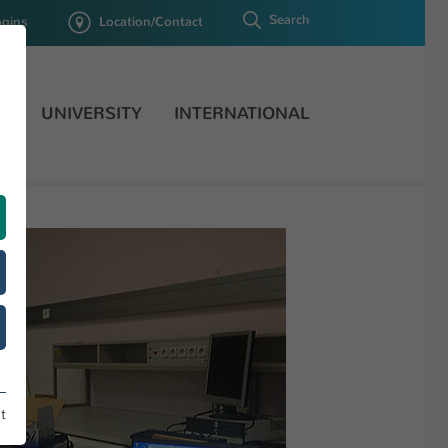
Search
ogins
Location/Contact
H
UNIVERSITY
INTERNATIONAL
t