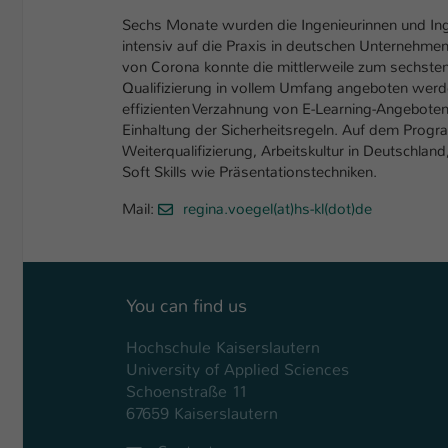
Sechs Monate wurden die Ingenieurinnen und In
intensiv auf die Praxis in deutschen Unternehmen 
von Corona konnte die mittlerweile zum sechste
Qualifizierung in vollem Umfang angeboten werd
effizienten Verzahnung von E-Learning-Angebote
Einhaltung der Sicherheitsregeln. Auf dem Progr
Weiterqualifizierung, Arbeitskultur in Deutschlan
Soft Skills wie Präsentationstechniken.
Mail:
regina.voegel(at)hs-kl(dot)de
You can find us
Hochschule Kaiserslautern
University of Applied Sciences
Schoenstraße 11
67659 Kaiserslautern