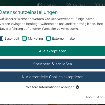
Deutsch
Faculties
L
Datenschutzeinstellungen
Kaiserslautern
Auf unserer Webseite werden Cookies verwendet. Einige davon
werden zwingend benötigt, während es uns andere ermöglichen, Ihre
STUDYING
RESEARC
Nutzererfahrung auf unserer Webseite zu verbessern.
Essentiell
Marketing
Externe Inhalte
Zertifikate für eine berufliche Zukunft
Institut EQUAL
News
Alle akzeptieren
t
g“ für Geflüchtete und
Speichern & schließen
utern zieht positive
n erfolgreich in den
Nur essentielle Cookies akzeptieren
en, der Türkei und weiteren
Weitere Informationen anzeigen
urwissenschaftliche
Essentiell
er Hochschule Kaiserslautern
Essentielle Cookies werden für grundlegende Funktionen der
About
|
Abou
ifizierung des Hochschul-
Webseite benötigt. Dadurch ist gewährleistet, dass die Webseite
stützt zugewanderte