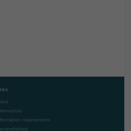
inks
bout
atenschutz
nformation requirements
rrierefreiheit