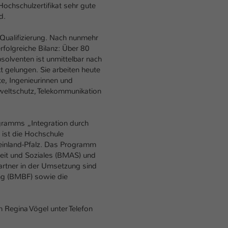
Ihrer vorgenommen Einstellungen, falls der
ochschulzertifikat sehr gute
Webseiten-Betreiber dies eingestellt hat.
d.
Qualifizierung. Nach nunmehr
Name
fe_typo_user / PHPSESSID
rfolgreiche Bilanz: Über 80
olventen ist unmittelbar nach
Anbieter
TYPO3
kt gelungen. Sie arbeiten heute
te, Ingenieurinnen und
Laufzeit
mweltschutz, Telekommunikation
1 Woche
Dieses Cookie ist ein Standard-Session-Cookie
ramms „Integration durch
von TYPO3. Es speichert im Fall eines Intranet-
t ist die Hochschule
Zweck
Logins die Session-ID. So kann der eingeloggte
einland-Pfalz. Das Programm
Benutzer wiedererkannt werden und es wird
beit und Soziales (BMAS) und
ihm Zugang zu geschützten Bereichen gewährt.
artner in der Umsetzung sind
ng (BMBF) sowie die
Name
be_typo_user
 Regina Vögel unter Telefon
Anbieter
TYPO3