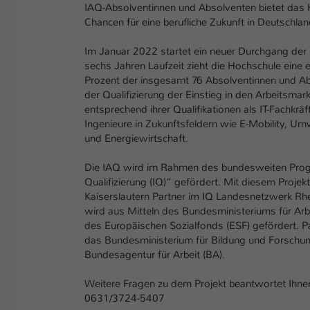
IAQ-Absolventinnen und Absolventen bietet das H
Chancen für eine berufliche Zukunft in Deutschlan
Im Januar 2022 startet ein neuer Durchgang der 
sechs Jahren Laufzeit zieht die Hochschule eine e
Prozent der insgesamt 76 Absolventinnen und Abs
der Qualifizierung der Einstieg in den Arbeitsmar
entsprechend ihrer Qualifikationen als IT-Fachkräf
Ingenieure in Zukunftsfeldern wie E-Mobility, U
und Energiewirtschaft.
Die IAQ wird im Rahmen des bundesweiten Prog
Qualifizierung (IQ)“ gefördert. Mit diesem Projek
Kaiserslautern Partner im IQ Landesnetzwerk Rh
wird aus Mitteln des Bundesministeriums für Ar
des Europäischen Sozialfonds (ESF) gefördert. P
das Bundesministerium für Bildung und Forschu
Bundesagentur für Arbeit (BA).
Weitere Fragen zu dem Projekt beantwortet Ihnen
0631/3724-5407