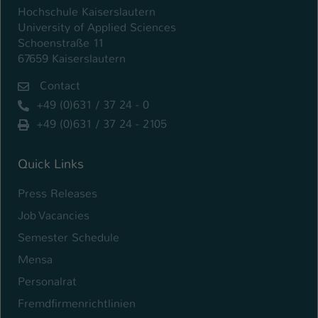
Einstellungen. Unter anderem eine zufällig
Hochschule Kaiserslautern
generierte ID, für die historische
University of Applied Sciences
Zweck
Speicherung Ihrer vorgenommen
Schoenstraße 11
Einstellungen, falls der Webseiten-
67659 Kaiserslautern
Betreiber dies eingestellt hat.
Contact
+49 (0)631 / 37 24 - 0
Name
fe_typo_user / PHPSESSID
+49 (0)631 / 37 24 - 2105
Anbieter
TYPO3
Quick Links
Laufzeit
1 Woche
Press Releases
Dieses Cookie ist ein Standard-Session-
Job Vacancies
Cookie von TYPO3. Es speichert im Fall
eines Intranet-Logins die Session-ID. So
Semester Schedule
Zweck
kann der eingeloggte Benutzer
Mensa
wiedererkannt werden und es wird ihm
Personalrat
Zugang zu geschützten Bereichen
gewährt.
Fremdfirmenrichtlinien