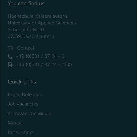
You can find us
Name
be_typo_user
Hochschule Kaiserslautern
University of Applied Sciences
Anbieter
TYPO3
Schoenstraße 11
67659 Kaiserslautern
Laufzeit
1 Tag
Contact
Dieser Cookie teilt der Webseite mit, ob
+49 (0)631 / 37 24 - 0
ein Besucher im Typo3-Backend
Zweck
angemeldet ist und Rechte besitzt diese
+49 (0)631 / 37 24 - 2105
zu verwalten.
Quick Links
Press Releases
Job Vacancies
Semester Schedule
Mensa
Personalrat