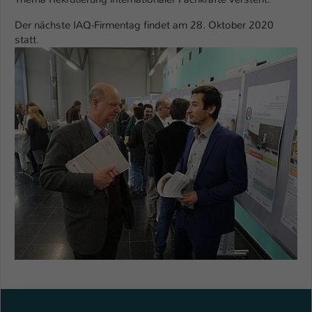
Einstellungen. Unter anderem eine zufällig
generierte ID, für die historische
Der nächste IAQ-Firmentag findet am 28. Oktober 2020
Zweck
Speicherung Ihrer vorgenommen
statt.
Einstellungen, falls der Webseiten-
Betreiber dies eingestellt hat.
Name
fe_typo_user / PHPSESSID
Anbieter
TYPO3
Laufzeit
1 Woche
Dieses Cookie ist ein Standard-Session-
Cookie von TYPO3. Es speichert im Fall
eines Intranet-Logins die Session-ID. So
Zweck
kann der eingeloggte Benutzer
wiedererkannt werden und es wird ihm
Zugang zu geschützten Bereichen
gewährt.