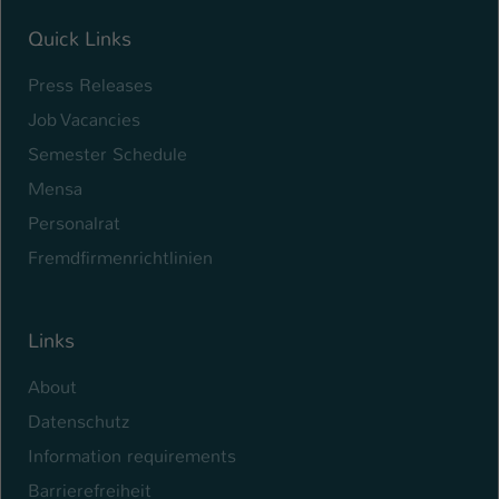
Quick Links
Name
be_typo_user
Press Releases
Anbieter
TYPO3
Job Vacancies
Laufzeit
1 Tag
Semester Schedule
Dieser Cookie teilt der Webseite mit, ob
Mensa
ein Besucher im Typo3-Backend
Zweck
Personalrat
angemeldet ist und Rechte besitzt diese
zu verwalten.
Fremdfirmenrichtlinien
Links
About
Datenschutz
Information requirements
Barrierefreiheit