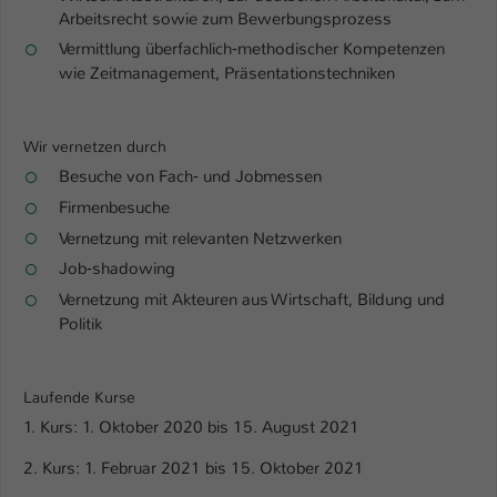
Arbeitsrecht sowie zum Bewerbungsprozess
Name
be_typo_user
Vermittlung überfachlich‐methodischer Kompetenzen
wie Zeitmanagement, Präsentationstechniken
Anbieter
TYPO3
Laufzeit
1 Tag
Wir vernetzen durch
Besuche von Fach‐ und Jobmessen
Dieser Cookie teilt der Webseite mit, ob
ein Besucher im Typo3-Backend
Firmenbesuche
Zweck
angemeldet ist und Rechte besitzt diese
Vernetzung mit relevanten Netzwerken
zu verwalten.
Job‐shadowing
Vernetzung mit Akteuren aus Wirtschaft, Bildung und
Politik
Laufende Kurse
1. Kurs: 1. Oktober 2020 bis 15. August 2021
2. Kurs: 1. Februar 2021 bis 15. Oktober 2021