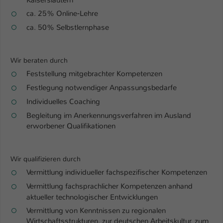
Einstellungen. Unter anderem eine zufällig
ca. 25% Online‐Lehre
generierte ID, für die historische
Zweck
Speicherung Ihrer vorgenommen
ca. 50% Selbstlernphase
Einstellungen, falls der Webseiten-
Betreiber dies eingestellt hat.
Wir beraten durch
Feststellung mitgebrachter Kompetenzen
Name
fe_typo_user / PHPSESSID
Festlegung notwendiger Anpassungsbedarfe
Anbieter
TYPO3
Individuelles Coaching
Begleitung im Anerkennungsverfahren im Ausland
Laufzeit
1 Woche
erworbener Qualifikationen
Dieses Cookie ist ein Standard-Session-
Cookie von TYPO3. Es speichert im Fall
Wir qualifizieren durch
eines Intranet-Logins die Session-ID. So
Vermittlung individueller fachspezifischer Kompetenzen
Zweck
kann der eingeloggte Benutzer
Vermittlung fachsprachlicher Kompetenzen anhand
wiedererkannt werden und es wird ihm
aktueller technologischer Entwicklungen
Zugang zu geschützten Bereichen
gewährt.
Vermittlung von Kenntnissen zu regionalen
Wirtschaftsstrukturen, zur deutschen Arbeitskultur, zum