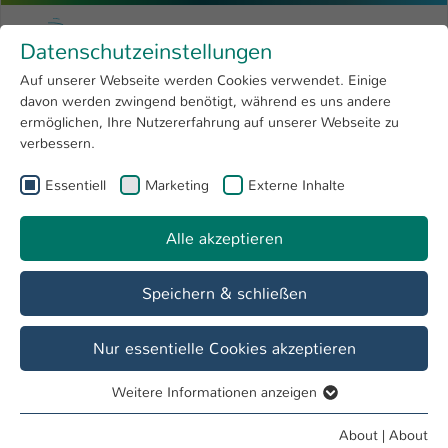
Skip to main content
Menu
University of Applied Sciences Kaiserslauter
Datenschutzeinstellungen
Studying
Open submenu
8
Auf unserer Webseite werden Cookies verwendet. Einige
davon werden zwingend benötigt, während es uns andere
You are here:
Research
Open submenu
4
Dates & Events
ermöglichen, Ihre Nutzererfahrung auf unserer Webseite zu
verbessern.
University
Open submenu
8
Essentiell
Marketing
Externe Inhalte
International
Open submenu
8
Event
Sitzung des Hauptausschusses in
Alle akzeptieren
Kaiserslautern
Speichern & schließen
Nur essentielle Cookies akzeptieren
Date / Time
07. May / 09:00 am - 12:00 pm
Weitere Informationen anzeigen
Essentiell
Essentielle Cookies werden für grundlegende Funktionen
About
|
About