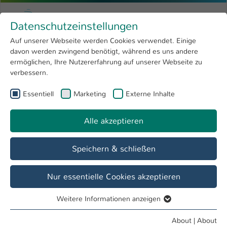
Skip to main content
Menu
University of Applied Sciences Kaiserslauter
Datenschutzeinstellungen
Studying
Open submenu
8
Auf unserer Webseite werden Cookies verwendet. Einige
davon werden zwingend benötigt, während es uns andere
You are here:
Research
Open submenu
4
Dates & Events
ermöglichen, Ihre Nutzererfahrung auf unserer Webseite zu
verbessern.
University
Open submenu
8
Essentiell
Marketing
Externe Inhalte
International
Open submenu
8
Event
Ausbildungsbörse Kaiserslautern
Alle akzeptieren
Speichern & schließen
Nur essentielle Cookies akzeptieren
Date / Time
18. Jun / 09:00 am - 03:00 pm
Weitere Informationen anzeigen
Essentiell
Essentielle Cookies werden für grundlegende Funktionen
About
|
About