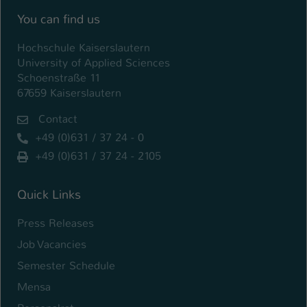
Einstellungen. Unter anderem eine zufällig
You can find us
generierte ID, für die historische
Zweck
Speicherung Ihrer vorgenommen
Hochschule Kaiserslautern
Einstellungen, falls der Webseiten-
University of Applied Sciences
Betreiber dies eingestellt hat.
Schoenstraße 11
67659 Kaiserslautern
Name
fe_typo_user / PHPSESSID
Contact
+49 (0)631 / 37 24 - 0
Anbieter
TYPO3
+49 (0)631 / 37 24 - 2105
Laufzeit
1 Woche
Quick Links
Dieses Cookie ist ein Standard-Session-
Cookie von TYPO3. Es speichert im Fall
Press Releases
eines Intranet-Logins die Session-ID. So
Zweck
kann der eingeloggte Benutzer
Job Vacancies
wiedererkannt werden und es wird ihm
Semester Schedule
Zugang zu geschützten Bereichen
Mensa
gewährt.