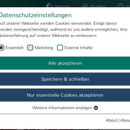
Deutsch
Faculties
L
Datenschutzeinstellungen
Kaiserslautern
Auf unserer Webseite werden Cookies verwendet. Einige davon
werden zwingend benötigt, während es uns andere ermöglichen, Ihre
STUDYING
RESEARC
Nutzererfahrung auf unserer Webseite zu verbessern.
Essentiell
Marketing
Externe Inhalte
PM 21-10-13 Impfbus-Aktion an den Standorten der Hochschule Kaiserslautern ein voller Erfolg
Alle akzeptieren
Speichern & schließen
Nur essentielle Cookies akzeptieren
Weitere Informationen anzeigen
Essentiell
Essentielle Cookies werden für grundlegende Funktionen der
About
|
Abou
Webseite benötigt. Dadurch ist gewährleistet, dass die Webseite