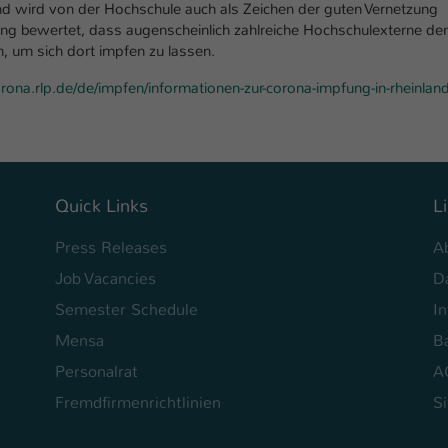
nd wird von der Hochschule auch als Zeichen der guten Vernetzung
Laufzeit
1 Tag
 bewertet, dass augenscheinlich zahlreiche Hochschulexterne d
 um sich dort impfen zu lassen.
Dieser Cookie teilt der Webseite mit, ob ein
Zweck
Besucher im Typo3-Backend angemeldet ist und
orona.rlp.de/de/impfen/informationen-zur-corona-impfung-in-rheinland
Rechte besitzt diese zu verwalten.
Quick Links
L
Press Releases
A
Job Vacancies
D
Semester Schedule
I
Mensa
Ba
Personalrat
A
Fremdfirmenrichtlinien
S