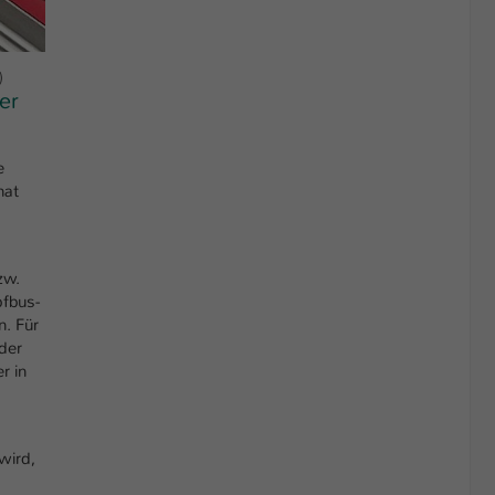
)
er
e
hat
zw.
fbus-
n. Für
 der
r in
wird,