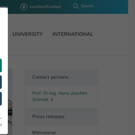
Search
ogins
Location/Contact
H
UNIVERSITY
INTERNATIONAL
Contact persons
Prof. Dr.-Ing. Hans-Joachim
Schmidt
Press releases
t
Bildmaterial