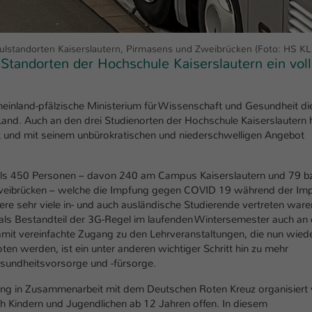
Ihrer vorgenommen Einstellungen, falls der
Webseiten-Betreiber dies eingestellt hat.
standorten Kaiserslautern, Pirmasens und Zweibrücken (Foto: HS KL
tandorten der Hochschule Kaiserslautern ein voll
Name
fe_typo_user / PHPSESSID
Anbieter
TYPO3
einland-pfälzische Ministerium für Wissenschaft und Gesundheit di
and. Auch an den drei Studienorten der Hochschule Kaiserslautern 
Laufzeit
1 Woche
ht und mit seinem unbürokratischen und niederschwelligen Angebot
Dieses Cookie ist ein Standard-Session-Cookie
von TYPO3. Es speichert im Fall eines Intranet-
 als 450 Personen – davon 240 am Campus Kaiserslautern und 79 b
Zweck
Logins die Session-ID. So kann der eingeloggte
brücken – welche die Impfung gegen COVID 19 während der Imp
Benutzer wiedererkannt werden und es wird
 sehr viele in- und auch ausländische Studierende vertreten ware
ihm Zugang zu geschützten Bereichen gewährt.
die als Bestandteil der 3G-Regel im laufenden Wintersemester auch an
amit vereinfachte Zugang zu den Lehrveranstaltungen, die nun wiede
en werden, ist ein unter anderen wichtiger Schritt hin zu mehr
Name
be_typo_user
esundheitsvorsorge und -fürsorge.
ung in Zusammenarbeit mit dem Deutschen Roten Kreuz organisiert 
Anbieter
TYPO3
h Kindern und Jugendlichen ab 12 Jahren offen. In diesem