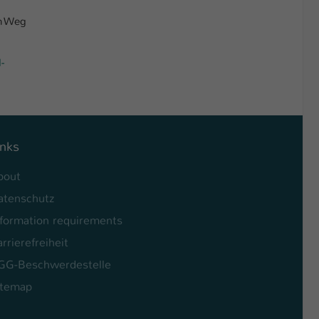
en Weg
-
inks
bout
atenschutz
nformation requirements
rrierefreiheit
GG-Beschwerdestelle
itemap