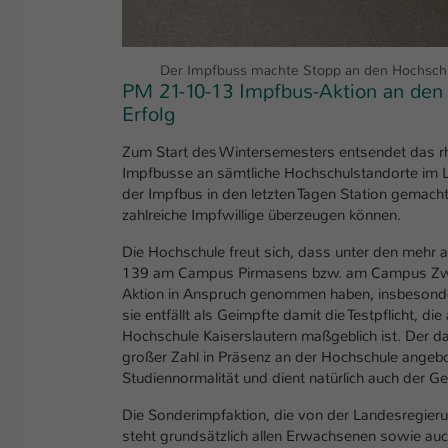
Der Impfbuss machte Stopp an den Hochschul
PM 21-10-13 Impfbus-Aktion an den S
Erfolg
Zum Start des Wintersemesters entsendet das rh
Impfbusse an sämtliche Hochschulstandorte im L
der Impfbus in den letzten Tagen Station gemac
zahlreiche Impfwillige überzeugen können.
Die Hochschule freut sich, dass unter den mehr
139 am Campus Pirmasens bzw. am Campus Zwei
Aktion in Anspruch genommen haben, insbesondere
sie entfällt als Geimpfte damit die Testpflicht, 
Hochschule Kaiserslautern maßgeblich ist. Der d
großer Zahl in Präsenz an der Hochschule angebot
Studiennormalität und dient natürlich auch der G
Die Sonderimpfaktion, die von der Landesregier
steht grundsätzlich allen Erwachsenen sowie auc