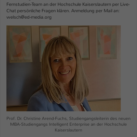
Fernstudien-Team an der Hochschule Kaiserslautern per Live-
Name
Chat persönliche Fragen klären. Anmeldung per Mail an:
be_typo_user
welsch@ed-media.org
Anbieter
TYPO3
Show larger version
Laufzeit
1 Tag
Dieser Cookie teilt der Webseite mit, ob
ein Besucher im Typo3-Backend
Zweck
angemeldet ist und Rechte besitzt diese
zu verwalten.
Prof. Dr. Christine Arend-Fuchs, Studiengangsleiterin des neuen
MBA-Studiengangs Intelligent Enterprise an der Hochschule
Kaiserslautern