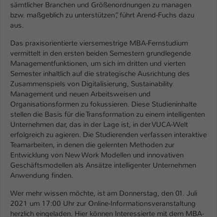
Einstellungen. Unter anderem eine zufällig
sämtlicher Branchen und Größenordnungen zu managen
generierte ID, für die historische
bzw. maßgeblich zu unterstützen“, führt Arend-Fuchs dazu
Zweck
Speicherung Ihrer vorgenommen
aus.
Einstellungen, falls der Webseiten-
Das praxisorientierte viersemestrige MBA-Fernstudium
Betreiber dies eingestellt hat.
vermittelt in den ersten beiden Semestern grundlegende
Managementfunktionen, um sich im dritten und vierten
Semester inhaltlich auf die strategische Ausrichtung des
Name
fe_typo_user / PHPSESSID
Zusammenspiels von Digitalisierung, Sustainability
Management und neuen Arbeitsweisen und
Anbieter
TYPO3
Organisationsformen zu fokussieren. Diese Studieninhalte
stellen die Basis für die Transformation zu einem intelligenten
Laufzeit
1 Woche
Unternehmen dar, das in der Lage ist, in der VUCA-Welt
erfolgreich zu agieren. Die Studierenden verfassen interaktive
Dieses Cookie ist ein Standard-Session-
Teamarbeiten, in denen die gelernten Methoden zur
Cookie von TYPO3. Es speichert im Fall
Entwicklung von New Work Modellen und innovativen
eines Intranet-Logins die Session-ID. So
Geschäftsmodellen als Ansätze intelligenter Unternehmen
Zweck
kann der eingeloggte Benutzer
Anwendung finden.
wiedererkannt werden und es wird ihm
Zugang zu geschützten Bereichen
Wer mehr wissen möchte, ist am Donnerstag, den 01. Juli
gewährt.
2021 um 17:00 Uhr zur Online-Informationsveranstaltung
herzlich eingeladen. Hier können Interessierte mit dem MBA-