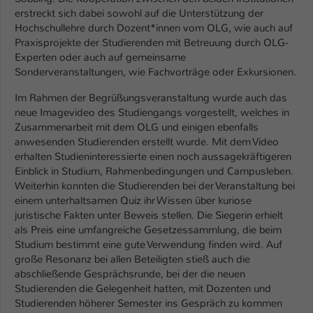
Einstellungen. Unter anderem eine zufällig
erstreckt sich dabei sowohl auf die Unterstützung der
generierte ID, für die historische
Zweck
Hochschullehre durch Dozent*innen vom OLG, wie auch auf
Speicherung Ihrer vorgenommen
Praxisprojekte der Studierenden mit Betreuung durch OLG-
Einstellungen, falls der Webseiten-
Experten oder auch auf gemeinsame
Betreiber dies eingestellt hat.
Sonderveranstaltungen, wie Fachvorträge oder Exkursionen.
Im Rahmen der Begrüßungsveranstaltung wurde auch das
Name
fe_typo_user / PHPSESSID
neue Imagevideo des Studiengangs vorgestellt, welches in
Zusammenarbeit mit dem OLG und einigen ebenfalls
Anbieter
TYPO3
anwesenden Studierenden erstellt wurde. Mit dem Video
erhalten Studieninteressierte einen noch aussagekräftigeren
Laufzeit
1 Woche
Einblick in Studium, Rahmenbedingungen und Campusleben.
Weiterhin konnten die Studierenden bei der Veranstaltung bei
einem unterhaltsamen Quiz ihr Wissen über kuriose
Dieses Cookie ist ein Standard-Session-
juristische Fakten unter Beweis stellen. Die Siegerin erhielt
Cookie von TYPO3. Es speichert im Fall
als Preis eine umfangreiche Gesetzessammlung, die beim
eines Intranet-Logins die Session-ID. So
Studium bestimmt eine gute Verwendung finden wird. Auf
Zweck
kann der eingeloggte Benutzer
große Resonanz bei allen Beteiligten stieß auch die
wiedererkannt werden und es wird ihm
abschließende Gesprächsrunde, bei der die neuen
Zugang zu geschützten Bereichen
Studierenden die Gelegenheit hatten, mit Dozenten und
gewährt.
Studierenden höherer Semester ins Gespräch zu kommen