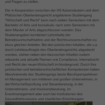
und Fragen zu stellen.
Name
be_typo_user
Der in Kooperation zwischen der HS Kaiserslautern und dem
Pfälzischen Oberlandesgericht angebotene Studiengang
Anbieter
TYPO3
"Wirtschaft und Recht" kann nach sieben Semestern mit dem
Bachelor of Arts und konsekutiv nach zehn Semestern mit
Laufzeit
1 Tag
dem Master of Arts abgeschlossen werden. Das
Studienangebot kombiniert Lehrinhalte der
Dieser Cookie teilt der Webseite mit, ob
Betriebswirtschaftslehre und der Rechtswissenschaften zu
ein Besucher im Typo3-Backend
etwa gleichen Anteilen. Bei den juristischen Inhalten, die u.a.
Zweck
angemeldet ist und Rechte besitzt diese
durch Lehrbeauftragte des Oberlandesgerichts abgedeckt
zu verwalten.
werden, stehen neben den klassischen Inhalten zudem
relevante und aktuelle Themen wie Compliance, Internetrecht
und Recht der neuen Wirtschaft im Vordergrund. Durch Ihre
juristischen und betriebswirtschaftlichen Kompetenzen haben
Absolvierende des Studiengangs beste Berufsperspektiven
im Management von mittleren und großen Unternehmen, in
der Wirtschaftsprüfung und Steuerberatung, in der
Unternehmens- und Insolvenzberatung, im
Eventmanagement aber auch bei Institutionen des
Gesundheitswesens und staatlichen Einrichtungen.
Show larger version