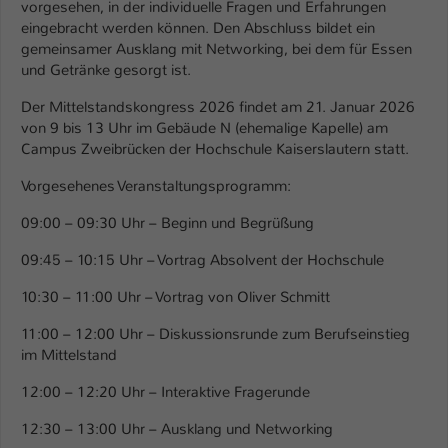
Einstellungen. Unter anderem eine zufällig
vorgesehen, in der individuelle Fragen und Erfahrungen
eingebracht werden können. Den Abschluss bildet ein
generierte ID, für die historische
Zweck
gemeinsamer Ausklang mit Networking, bei dem für Essen
Speicherung Ihrer vorgenommen
und Getränke gesorgt ist.
Einstellungen, falls der Webseiten-
Betreiber dies eingestellt hat.
Der Mittelstandskongress 2026 findet am 21. Januar 2026
von 9 bis 13 Uhr im Gebäude N (ehemalige Kapelle) am
Campus Zweibrücken der Hochschule Kaiserslautern statt.
Name
fe_typo_user / PHPSESSID
Vorgesehenes Veranstaltungsprogramm:
Anbieter
TYPO3
09:00 – 09:30 Uhr – Beginn und Begrüßung
Laufzeit
1 Woche
09:45 – 10:15 Uhr – Vortrag Absolvent der Hochschule
Dieses Cookie ist ein Standard-Session-
10:30 – 11:00 Uhr – Vortrag von Oliver Schmitt
Cookie von TYPO3. Es speichert im Fall
eines Intranet-Logins die Session-ID. So
11:00 – 12:00 Uhr – Diskussionsrunde zum Berufseinstieg
Zweck
kann der eingeloggte Benutzer
im Mittelstand
wiedererkannt werden und es wird ihm
12:00 – 12:20 Uhr – Interaktive Fragerunde
Zugang zu geschützten Bereichen
gewährt.
12:30 – 13:00 Uhr – Ausklang und Networking