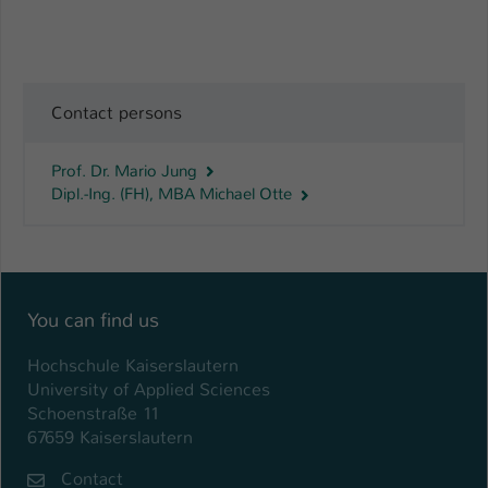
Name
be_typo_user
Anbieter
TYPO3
Contact persons
Laufzeit
1 Tag
Prof. Dr. Mario Jung
Dieser Cookie teilt der Webseite mit, ob
Dipl.-Ing. (FH), MBA Michael Otte
ein Besucher im Typo3-Backend
Zweck
angemeldet ist und Rechte besitzt diese
zu verwalten.
You can find us
Hochschule Kaiserslautern
University of Applied Sciences
Schoenstraße 11
67659 Kaiserslautern
Contact