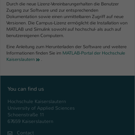
Durch die neue Lizenz-Vereinbarungerhalten die Benutzer
Zugang zur Software und zur entsprechenden
Name
be_typo_user
Dokumentation sowie einen unmittelbaren Zugriff auf neue
Versionen. Die Campus-Lizenz ermöglicht die Installation von
Anbieter
TYPO3
MATLAB und Simulink sowohl auf hochschul- als auch auf
benutzereigenen Computern.
Laufzeit
1 Tag
Eine Anleitung zum Herunterladen der Software und weitere
Dieser Cookie teilt der Webseite mit, ob
Informationen finden Sie im
MATLAB-Portal der Hochschule
ein Besucher im Typo3-Backend
Zweck
Kaiserslautern
.
angemeldet ist und Rechte besitzt diese
zu verwalten.
You can find us
Hochschule Kaiserslautern
University of Applied Sciences
Schoenstraße 11
67659 Kaiserslautern
Contact