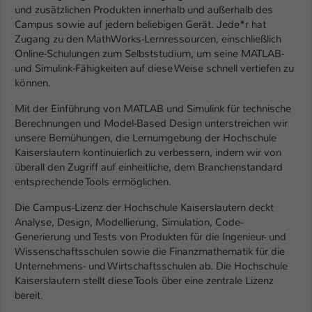
Einstellungen. Unter anderem eine zufällig
und zusätzlichen Produkten innerhalb und außerhalb des
generierte ID, für die historische
Campus sowie auf jedem beliebigen Gerät. Jede*r hat
Zweck
Speicherung Ihrer vorgenommen
Zugang zu den MathWorks-Lernressourcen, einschließlich
Einstellungen, falls der Webseiten-
Online-Schulungen zum Selbststudium, um seine MATLAB-
Betreiber dies eingestellt hat.
und Simulink-Fähigkeiten auf diese Weise schnell vertiefen zu
können.
Mit der Einführung von MATLAB und Simulink für technische
Name
fe_typo_user / PHPSESSID
Berechnungen und Model-Based Design unterstreichen wir
unsere Bemühungen, die Lernumgebung der Hochschule
Anbieter
TYPO3
Kaiserslautern kontinuierlich zu verbessern, indem wir von
überall den Zugriff auf einheitliche, dem Branchenstandard
Laufzeit
1 Woche
entsprechende Tools ermöglichen.
Dieses Cookie ist ein Standard-Session-
Die Campus-Lizenz der Hochschule Kaiserslautern deckt
Cookie von TYPO3. Es speichert im Fall
Analyse, Design, Modellierung, Simulation, Code-
eines Intranet-Logins die Session-ID. So
Generierung und Tests von Produkten für die Ingenieur- und
Zweck
kann der eingeloggte Benutzer
Wissenschaftsschulen sowie die Finanzmathematik für die
wiedererkannt werden und es wird ihm
Unternehmens- und Wirtschaftsschulen ab. Die Hochschule
Zugang zu geschützten Bereichen
Kaiserslautern stellt diese Tools über eine zentrale Lizenz
gewährt.
bereit.