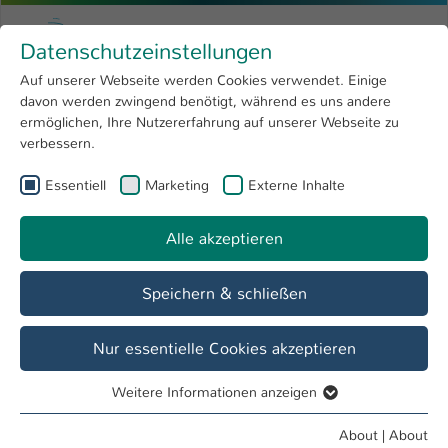
Skip to main content
Menu
University of Applied Sciences Kaiserslauter
Datenschutzeinstellungen
Studying
Open submenu
8
Auf unserer Webseite werden Cookies verwendet. Einige
davon werden zwingend benötigt, während es uns andere
You are here:
Research
Open submenu
4
Menschen und Projekte
ermöglichen, Ihre Nutzererfahrung auf unserer Webseite zu
verbessern.
University
Open submenu
8
Essentiell
Marketing
Externe Inhalte
International
Open submenu
8
Alle akzeptieren
Speichern & schließen
Nur essentielle Cookies akzeptieren
Weitere Informationen anzeigen
Essentiell
Essentielle Cookies werden für grundlegende Funktionen
About
|
About