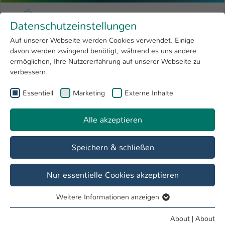
Skip to main content
Menu
University of Applied Sciences Kaiserslauter
Datenschutzeinstellungen
Studying
Open submenu
8
Auf unserer Webseite werden Cookies verwendet. Einige
davon werden zwingend benötigt, während es uns andere
You are here:
Research
Open submenu
4
Menschen und Projekte
ermöglichen, Ihre Nutzererfahrung auf unserer Webseite zu
verbessern.
University
Open submenu
8
Essentiell
Marketing
Externe Inhalte
Show larger version
International
Open submenu
8
Alle akzeptieren
Speichern & schließen
Nur essentielle Cookies akzeptieren
Weitere Informationen anzeigen
Essentiell
Essentielle Cookies werden für grundlegende Funktionen
About
|
About