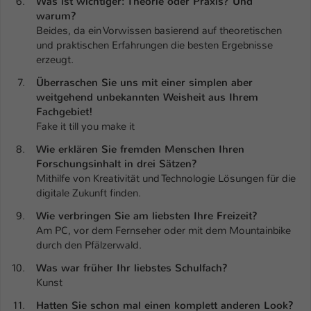
Was ist wichtiger: Theorie oder Praxis? Und
warum?
Name
be_typo_user
Beides, da ein Vorwissen basierend auf theoretischen
und praktischen Erfahrungen die besten Ergebnisse
Anbieter
TYPO3
erzeugt.
Überraschen Sie uns mit einer simplen aber
Laufzeit
1 Tag
weitgehend unbekannten Weisheit aus Ihrem
Fachgebiet!
Dieser Cookie teilt der Webseite mit, ob
Fake it till you make it
ein Besucher im Typo3-Backend
Zweck
angemeldet ist und Rechte besitzt diese
Wie erklären Sie fremden Menschen Ihren
zu verwalten.
Forschungsinhalt in drei Sätzen?
Mithilfe von Kreativität und Technologie Lösungen für die
digitale Zukunft finden.
Wie verbringen Sie am liebsten Ihre Freizeit?
Am PC, vor dem Fernseher oder mit dem Mountainbike
durch den Pfälzerwald.
Was war früher Ihr liebstes Schulfach?
Kunst
Hatten Sie schon mal einen komplett anderen Look?