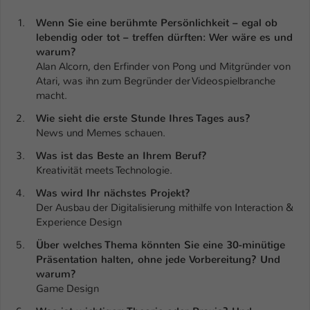
Einstellungen. Unter anderem eine zufällig
generierte ID, für die historische
Wenn Sie eine berühmte Persönlichkeit – egal ob
Zweck
Speicherung Ihrer vorgenommen
lebendig oder tot – treffen dürften: Wer wäre es und
Einstellungen, falls der Webseiten-
warum?
Betreiber dies eingestellt hat.
Alan Alcorn, den Erfinder von Pong und Mitgründer von
Atari, was ihn zum Begründer der Videospielbranche
macht.
Name
fe_typo_user / PHPSESSID
Wie sieht die erste Stunde Ihres Tages aus?
News und Memes schauen.
Anbieter
TYPO3
Was ist das Beste an Ihrem Beruf?
Laufzeit
1 Woche
Kreativität meets Technologie.
Was wird Ihr nächstes Projekt?
Dieses Cookie ist ein Standard-Session-
Der Ausbau der Digitalisierung mithilfe von Interaction &
Cookie von TYPO3. Es speichert im Fall
Experience Design
eines Intranet-Logins die Session-ID. So
Zweck
kann der eingeloggte Benutzer
Über welches Thema könnten Sie eine 30-minütige
Präsentation halten, ohne jede Vorbereitung? Und
wiedererkannt werden und es wird ihm
warum?
Zugang zu geschützten Bereichen
Game Design
gewährt.