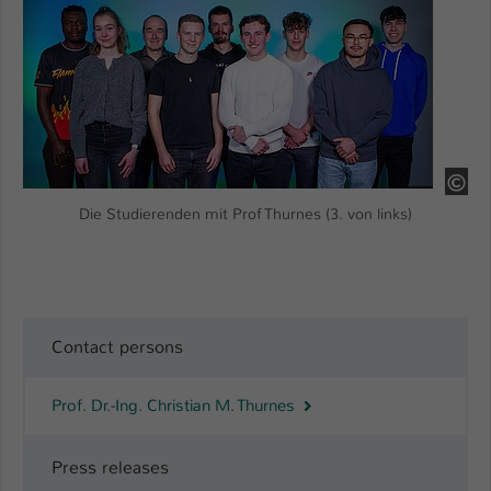
Name
be_typo_user
Anbieter
TYPO3
Laufzeit
1 Tag
HS
Dieser Cookie teilt der Webseite mit, ob
ein Besucher im Typo3-Backend
Zweck
Die Studierenden mit Prof Thurnes (3. von links)
angemeldet ist und Rechte besitzt diese
zu verwalten.
Contact persons
Prof. Dr.-Ing. Christian M. Thurnes
Press releases