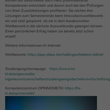
können auf diese Weise noch mehr praxisrelevante
Einstellungen. Unter anderem eine zufällig
Kompetenzen entwickeln und davon auch bei den Prüfungen
generierte ID, für die historische
Zweck
von ihren Zusatzleistungen profitieren. Sie reichen ihre
Speicherung Ihrer vorgenommen
Lösungen zum Semesterende beim Innovationswettbewerb
Einstellungen, falls der Webseiten-
ein und sind gespannt, ob sie in dem bundesweiten
Betreiber dies eingestellt hat.
Wettbewerb in die nächste Auswahlrunde gelangen können.
Einen persönlichen Erfolg haben sie bereits jetzt schon
erzielt!
Name
fe_typo_user / PHPSESSID
Weitere Informationen im Internet:
Anbieter
TYPO3
Wettbewerb:
https://app.ekipa.de/challenges/telekom-it/brief
Laufzeit
1 Woche
Studiengangshomepage:
https://www.hs-
Dieses Cookie ist ein Standard-Session-
kl.de/angewandte-
Cookie von TYPO3. Es speichert im Fall
ingenieurwissenschaften/studiengaenge/bachelor/wirtschaftsin
eines Intranet-Logins die Session-ID. So
Zweck
kann der eingeloggte Benutzer
Kompetenzzentrum OPINNOMETH:
https://hs-
wiedererkannt werden und es wird ihm
kl.de/opinnometh/
Zugang zu geschützten Bereichen
Show larger version
gewährt.