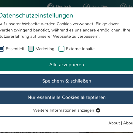
Deutsch
Faculties
L
Datenschutzeinstellungen
Kaiserslautern
Auf unserer Webseite werden Cookies verwendet. Einige davon
werden zwingend benötigt, während es uns andere ermöglichen, Ihre
STUDYING
RESEARC
Nutzererfahrung auf unserer Webseite zu verbessern.
Essentiell
Marketing
Externe Inhalte
Grenzenlos nachhaltig: Internationale Kooperation für zukunftsfähigere Verfahrenstechnik
Alle akzeptieren
e Kooperation für
Show larger version
Speichern & schließen
licher gestalten? Mit dieser Frage
er Hochschule Kaiserslautern: Das
Nur essentielle Cookies akzeptieren
e (BIP) zum hochaktuellen Thema
ing“
vereinte im Mai 30 Studierende
Weitere Informationen anzeigen
Essentiell
nd Deutschland. Das Programm fand in
Essentielle Cookies werden für grundlegende Funktionen der
About
|
Abou
Webseite benötigt. Dadurch ist gewährleistet, dass die Webseite
itat Politècnica de Catalunya,