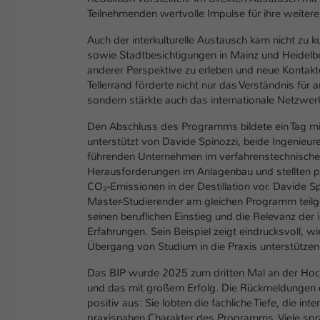
Teilnehmenden wertvolle Impulse für ihre weitere
Auch der interkulturelle Austausch kam nicht z
sowie Stadtbesichtigungen in Mainz und Heidelb
anderer Perspektive zu erleben und neue Kontakte
Tellerrand förderte nicht nur das Verständnis für 
sondern stärkte auch das internationale Netzwer
Den Abschluss des Programms bildete ein Tag mi
unterstützt von Davide Spinozzi, beide Ingenieur
führenden Unternehmen im verfahrenstechnischen
Herausforderungen im Anlagenbau und stellten p
CO₂-Emissionen in der Destillation vor. Davide Spi
Master-Studierender am gleichen Programm teil
seinen beruflichen Einstieg und die Relevanz 
Erfahrungen. Sein Beispiel zeigt eindrucksvoll, w
Übergang von Studium in die Praxis unterstützen
Das BIP wurde 2025 zum dritten Mal an der Hoch
und das mit großem Erfolg. Die Rückmeldungen 
positiv aus: Sie lobten die fachliche Tiefe, die in
praxisnahen Charakter des Programms. Viele spr