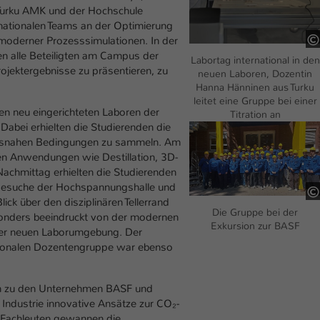
einwandfrei funktioniert.
, Turku AMK und der Hochschule
ternationalen Teams an der Optimierung
Name
Cookie-Informationen anzeigen
cookie_optin
e moderner Prozesssimulationen. In der
n alle Beteiligten am Campus der
Labortag international in den
Anbieter
TYPO3
Marketing
jektergebnisse zu präsentieren, zu
neuen Laboren, Dozentin
Hanna Hänninen aus Turku
Diese Cookies werden verwendet um das Nutzungsverhalten der
Laufzeit
1 Jahr
leitet eine Gruppe bei einer
Besucher auf der Website nachzuverfolgen. Die erhobenen Daten
en neu eingerichteten Laboren der
Titration an
werden anonymisiert und ausschließlich für interne Zwecke
Dieses Cookie wird verwendet, um Ihre Cookie-
Dabei erhielten die Studierenden die
Show larger version
Zweck
verwendet.
Einstellungen für diese Website zu speichern.
itätsnahen Bedingungen zu sammeln. Am
en Anwendungen wie Destillation, 3D-
Name
Cookie-Informationen anzeigen
_pk_*.*
chmittag erhielten die Studierenden
Name
SgCookieOptin.lastPreferences
. Besuche der Hochspannungshalle und
Anbieter
Hochschule Kaiserslautern
Externe Inhalte
ck über den disziplinären Tellerrand
Die Gruppe bei der
Anbieter
TYPO3
esonders beeindruckt von der modernen
Wir verwenden auf unserer Website externe Inhalte (Youtube,
Laufzeit
7 Tage
Exkursion zur BASF
 der neuen Laborumgebung. Der
Vimeo, Issuu), um Ihnen zusätzliche Informationen anzubieten.
Laufzeit
tionalen Dozentengruppe war ebenso
1 Jahr
Cookie von Matomo für Website-Analysen.
Zweck
Erzeugt statistische Daten darüber, wie der
Dieser Wert speichert Ihre Consent-
Besucher die Website nutzt.
n zu den Unternehmen BASF und
Einstellungen. Unter anderem eine zufällig
 Industrie innovative Ansätze zur CO₂-
Zweck
generierte ID, für die historische Speicherung
t Fachleuten gewannen die