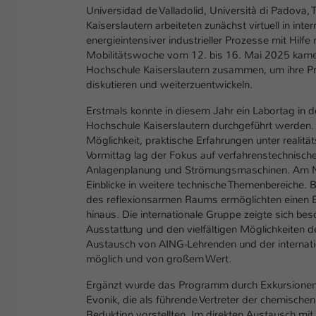
Universidad de Valladolid, Università di Padova
Kaiserslautern arbeiteten zunächst virtuell in in
energieintensiver industrieller Prozesse mit Hilf
Mobilitätswoche vom 12. bis 16. Mai 2025 kame
Hochschule Kaiserslautern zusammen, um ihre Pro
diskutieren und weiterzuentwickeln.
Erstmals konnte in diesem Jahr ein Labortag in d
Hochschule Kaiserslautern durchgeführt werden. 
Möglichkeit, praktische Erfahrungen unter real
Vormittag lag der Fokus auf verfahrenstechnisch
Anlagenplanung und Strömungsmaschinen. Am Na
Einblicke in weitere technische Themenbereiche
des reflexionsarmen Raums ermöglichten einen Bli
hinaus. Die internationale Gruppe zeigte sich b
Ausstattung und den vielfältigen Möglichkeiten
Austausch von AING-Lehrenden und der interna
möglich und von großem Wert.
Ergänzt wurde das Programm durch Exkursione
Evonik, die als führende Vertreter der chemischen
Reduktion vorstellten. Im direkten Austausch mi