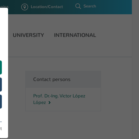
Search
ogins
Location/Contact
H
UNIVERSITY
INTERNATIONAL
Contact persons
Prof. Dr.-Ing. Victor López
López
t