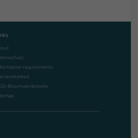
inks
bout
atenschutz
nformation requirements
rrierefreiheit
GG-Beschwerdestelle
itemap
l