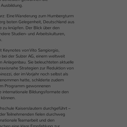
Ihrer vorgenommen Einstellungen, falls der
 Ausbildung.
Webseiten-Betreiber dies eingestellt hat.
u kurz: Eine Wanderung zum Humbergturm
erg boten Gelegenheit, Deutschland aus
Name
fe_typo_user / PHPSESSID
 zu knüpfen. Der Blick über den
andere Studien- und Arbeitskulturen,
Anbieter
TYPO3
k.
t Keynotes von Vito Sangiorgio,
Laufzeit
1 Woche
e bei der Sulzer AG, einem weltweit
 Anlagenbau. Sie beleuchteten aktuelle
Dieses Cookie ist ein Standard-Session-Cookie
raxisnahe Strategien zur Reduktion von
von TYPO3. Es speichert im Fall eines Intranet-
nozzi, der im Vorjahr noch selbst als
Zweck
Logins die Session-ID. So kann der eingeloggte
genommen hatte, schilderte zudem
Benutzer wiedererkannt werden und es wird
der im Programm gewonnenen
ihm Zugang zu geschützten Bereichen gewährt.
ie internationale Bildungsformate den
 können.
Name
be_typo_user
schule Kaiserslautern durchgeführt –
der Teilnehmenden fielen durchweg
Anbieter
TYPO3
ternationale Teamarbeit und den
achen eine klare Empfehlung zur