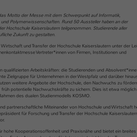
Ihrer vorgenommen Einstellungen, falls der
Webseiten-Betreiber dies eingestellt hat.
das Motto der Messe mit dem Schwerpunkt auf Informatik,
ik und Polymerwissenschaften. Rund 50 Aussteller haben an der
 Hochschule Kaiserslautern teilgenommen. Studierende aller
Name
fe_typo_user / PHPSESSID
fliche Zukunft zu gestalten.
Anbieter
TYPO3
irtschaft und Transfer der Hochschule Kaiserslautern unter der Le
menkontaktmesse Vertreter*innen von Firmen, Institutionen und
Laufzeit
1 Woche
Dieses Cookie ist ein Standard-Session-Cookie
 qualifizierten Arbeitskräften: die Studierenden und Absolvent*inne
von TYPO3. Es speichert im Fall eines Intranet-
nte Zielgruppe für Unternehmen in der Westpfalz und darüber hinaus
Zweck
Logins die Session-ID. So kann der eingeloggte
tzen weitere Angebote der Hochschule, den Nachwuchs zu fördern
Benutzer wiedererkannt werden und es wird
o früh potentielle Nachwuchskräfte zu sichern. Dies ist etwa möglich
ihm Zugang zu geschützten Bereichen gewährt.
m Rahmen des dualen Studienmodells KOSMO.
d partnerschaftliche Miteinander von Hochschule und Wirtschaft 
zepräsident für Forschung und Transfer der Hochschule Kaiserslauter
Name
be_typo_user
or.
Anbieter
TYPO3
für hohe Kooperationsoffenheit und Praxisnähe und bietet ein breites