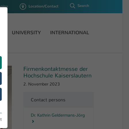
Search
ogins
Location/Contact
H
UNIVERSITY
INTERNATIONAL
Firmenkontaktmesse der
Hochschule Kaiserslautern
2. November 2023
Contact persons
Dr. Kathrin Geldermans-Jörg
t