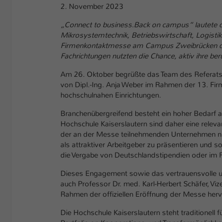
2. November 2023
„Connect to business.Back on campus“ lautete 
Mikrosystemtechnik, Betriebswirtschaft, Logist
Firmenkontaktmesse am Campus Zweibrücken der
Fachrichtungen nutzten die Chance, aktiv ihre beru
Am 26. Oktober begrüßte das Team des Referats W
von Dipl.-Ing. Anja Weber im Rahmen der 13. Fir
hochschulnahen Einrichtungen.
Branchenübergreifend besteht ein hoher Bedarf an
Hochschule Kaiserslautern sind daher eine releva
der an der Messe teilnehmenden Unternehmen nu
als attraktiver Arbeitgeber zu präsentieren und s
die Vergabe von Deutschlandstipendien oder i
Dieses Engagement sowie das vertrauensvolle un
auch Professor Dr. med. Karl-Herbert Schäfer, Vi
Rahmen der offiziellen Eröffnung der Messe herv
Die Hochschule Kaiserslautern steht traditionell 