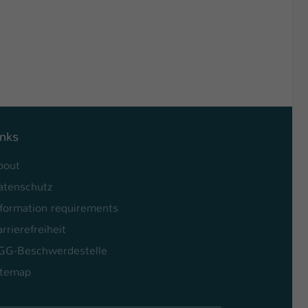
inks
bout
atenschutz
nformation requirements
rrierefreiheit
GG-Beschwerdestelle
itemap