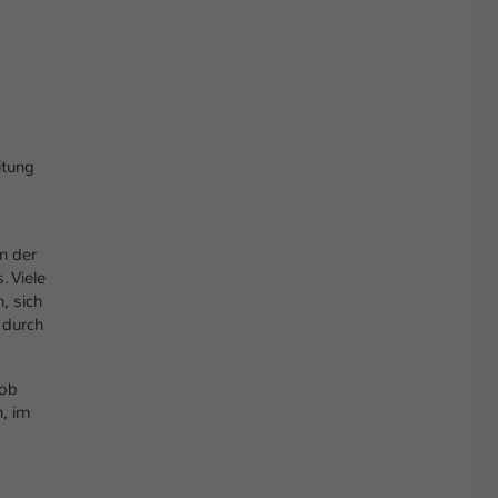
itung
n der
. Viele
, sich
 durch
hob
n, im