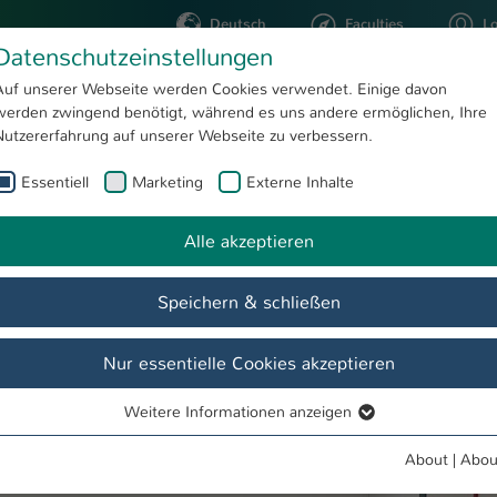
Deutsch
Faculties
L
Datenschutzeinstellungen
Kaiserslautern
Auf unserer Webseite werden Cookies verwendet. Einige davon
werden zwingend benötigt, während es uns andere ermöglichen, Ihre
STUDYING
RESEARC
Nutzererfahrung auf unserer Webseite zu verbessern.
Essentiell
Marketing
Externe Inhalte
Firmenkontaktmesse der Hochschule Kaiserslautern
Alle akzeptieren
Speichern & schließen
Nur essentielle Cookies akzeptieren
Weitere Informationen anzeigen
Essentiell
Essentielle Cookies werden für grundlegende Funktionen der
About
|
Abou
Webseite benötigt. Dadurch ist gewährleistet, dass die Webseite