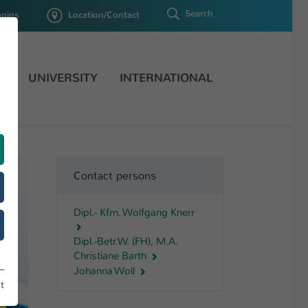
Search
ogins
Location/Contact
H
UNIVERSITY
INTERNATIONAL
Contact persons
Dipl.- Kfm. Wolfgang Knerr
Dipl.-Betr.W. (FH), M.A.
Christiane Barth
Johanna Woll
t