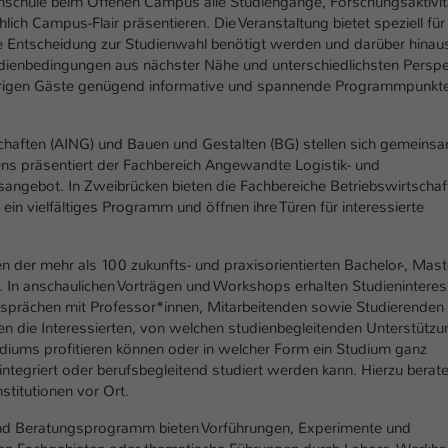
hschule beim Offenen Campus alle Studiengänge, Forschungsaktivit
Ihrer vorgenommen Einstellungen, falls der
lich Campus-Flair präsentieren. Die Veranstaltung bietet speziell für
Webseiten-Betreiber dies eingestellt hat.
 die Entscheidung zur Studienwahl benötigt werden und darüber hinau
udienbedingungen aus nächster Nähe und unterschiedlichsten Perspe
 übrigen Gäste genügend informative und spannende Programmpunkt
Name
fe_typo_user / PHPSESSID
Anbieter
TYPO3
haften (AING) und Bauen und Gestalten (BG) stellen sich gemeins
s präsentiert der Fachbereich Angewandte Logistik- und
Laufzeit
1 Woche
angebot. In Zweibrücken bieten die Fachbereiche Betriebswirtschaf
in vielfältiges Programm und öffnen ihre Türen für interessierte
Dieses Cookie ist ein Standard-Session-Cookie
von TYPO3. Es speichert im Fall eines Intranet-
n der mehr als 100 zukunfts- und praxisorientierten Bachelor-, Mast
Zweck
Logins die Session-ID. So kann der eingeloggte
In anschaulichen Vorträgen und Workshops erhalten Studieninteres
Benutzer wiedererkannt werden und es wird
 Gesprächen mit Professor*innen, Mitarbeitenden sowie Studierenden
ihm Zugang zu geschützten Bereichen gewährt.
hren die Interessierten, von welchen studienbegleitenden Unterstützu
iums profitieren können oder in welcher Form ein Studium ganz
integriert oder berufsbegleitend studiert werden kann. Hierzu berat
Name
be_typo_user
titutionen vor Ort.
Anbieter
TYPO3
und Beratungsprogramm bieten Vorführungen, Experimente und