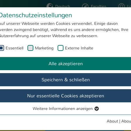
Deutsch
Faculties
L
Datenschutzeinstellungen
Kaiserslautern
Auf unserer Webseite werden Cookies verwendet. Einige davon
werden zwingend benötigt, während es uns andere ermöglichen, Ihre
STUDYING
RESEARC
Nutzererfahrung auf unserer Webseite zu verbessern.
Essentiell
Marketing
Externe Inhalte
Entdecken, informieren, ausprobieren: Drei Tage Offener Campus der Hochschule Kaiserslautern
Alle akzeptieren
Speichern & schließen
Nur essentielle Cookies akzeptieren
Weitere Informationen anzeigen
Essentiell
Essentielle Cookies werden für grundlegende Funktionen der
About
|
Abou
Webseite benötigt. Dadurch ist gewährleistet, dass die Webseite