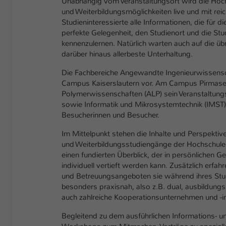
Unabhängig vom Veranstaltungsort wird die Hoc
und Weiterbildungsmöglichkeiten live und mit reich
Studieninteressierte alle Informationen, die für
perfekte Gelegenheit, den Studienort und die St
kennenzulernen. Natürlich warten auch auf die
darüber hinaus allerbeste Unterhaltung.
Die Fachbereiche Angewandte Ingenieurwissensc
Campus Kaiserslautern vor. Am Campus Pirmasen
Polymerwissenschaften (ALP) sein Veranstaltungs
sowie Informatik und Mikrosystemtechnik (IMST) e
Besucherinnen und Besucher.
Im Mittelpunkt stehen die Inhalte und Perspektive
und Weiterbildungsstudiengänge der Hochschule. 
einen fundierten Überblick, der in persönlichen
individuell vertieft werden kann. Zusätzlich erfa
und Betreuungsangeboten sie während ihres Stud
besonders praxisnah, also z.B. dual, ausbildungs
auch zahlreiche Kooperationsunternehmen und -ins
Begleitend zu dem ausführlichen Informations- 