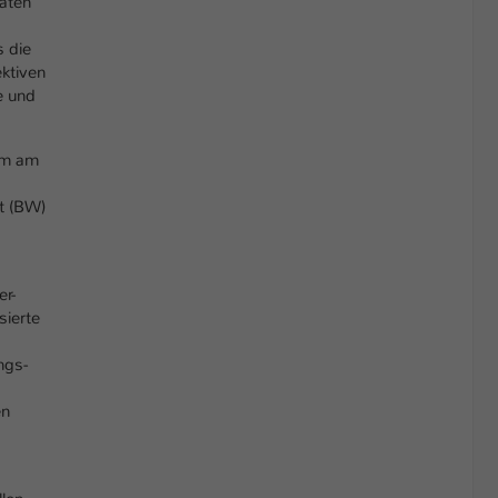
äten
s die
ktiven
e und
am am
t (BW)
er-
sierte
ngs-
en