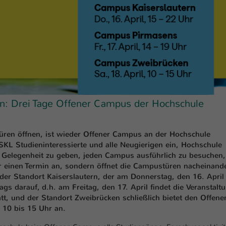
einwandfrei funktioniert.
Name
Cookie-Informationen anzeigen
cookie_optin
Anbieter
TYPO3
Marketing
Diese Cookies werden verwendet um das Nutzungsverhalten der
Laufzeit
1 Jahr
Besucher auf der Website nachzuverfolgen. Die erhobenen Daten
werden anonymisiert und ausschließlich für interne Zwecke
Dieses Cookie wird verwendet, um Ihre Cookie-
Zweck
verwendet.
Einstellungen für diese Website zu speichern.
en: Drei Tage Offener Campus der Hochschule
Name
Cookie-Informationen anzeigen
_pk_*.*
Name
SgCookieOptin.lastPreferences
üren öffnen, ist wieder Offener Campus an der Hochschule
Anbieter
Hochschule Kaiserslautern
Externe Inhalte
SKL Studieninteressierte und alle Neugierigen ein, Hochschule
Anbieter
TYPO3
e Gelegenheit zu geben, jeden Campus ausführlich zu besuchen,
Wir verwenden auf unserer Website externe Inhalte (Youtube,
Laufzeit
7 Tage
ur einen Termin an, sondern öffnet die Campustüren nacheinand
Vimeo, Issuu), um Ihnen zusätzliche Informationen anzubieten.
Laufzeit
1 Jahr
der Standort Kaiserslautern, der am Donnerstag, den 16. April
Cookie von Matomo für Website-Analysen.
s darauf, d.h. am Freitag, den 17. April findet die Veranstalt
Zweck
Erzeugt statistische Daten darüber, wie der
Dieser Wert speichert Ihre Consent-
t, und der Standort Zweibrücken schließlich bietet den Offene
Besucher die Website nutzt.
Einstellungen. Unter anderem eine zufällig
10 bis 15 Uhr an.
Zweck
generierte ID, für die historische Speicherung