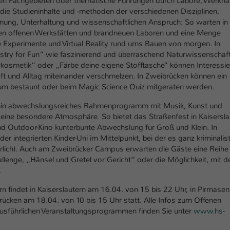
en Fachgebieten oder thematische Führungen durch Labore, Werkhal
Laufzeit
1 Tag
 die Studieninhalte und -methoden der verschiedenen Disziplinen.
ung, Unterhaltung und wissenschaftlichen Anspruch: So warten in
Dieser Cookie teilt der Webseite mit, ob ein
den offenen Werkstätten und brandneuen Laboren und eine Menge
Zweck
Besucher im Typo3-Backend angemeldet ist und
 Experimente und Virtual Reality rund ums Bauen von morgen. In
Rechte besitzt diese zu verwalten.
stry for Fun“ wie faszinierend und überraschend Naturwissenschaf
smetik“ oder „Färbe deine eigene Stofftasche“ können Interessie
ft und Alltag miteinander verschmelzen. In Zweibrücken können ein
raum bestaunt oder beim Magic Science Quiz mitgeraten werden.
t ein abwechslungsreiches Rahmenprogramm mit Musik, Kunst und
eine besondere Atmosphäre. So bietet das Straßenfest in Kaisersla
und Outdoor-Kino kunterbunte Abwechslung für Groß und Klein. In
r integrierten Kinder-Uni im Mittelpunkt, bei der es ganz kriminalis
lich). Auch am Zweibrücker Campus erwarten die Gäste eine Reihe
allenge, „Hänsel und Gretel vor Gericht“ oder die Möglichkeit, mit d
.
 findet in Kaiserslautern am 16.04. von 15 bis 22 Uhr, in Pirmase
brücken am 18.04. von 10 bis 15 Uhr statt. Alle Infos zum Offenen
sführlichen Veranstaltungsprogrammen finden Sie unter
www.hs-