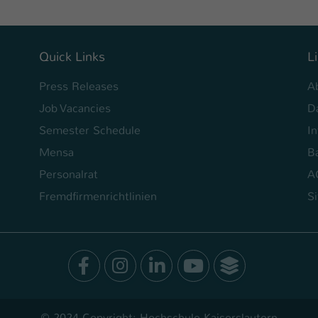
Quick Links
L
Press Releases
A
Job Vacancies
D
Semester Schedule
I
Mensa
Ba
Personalrat
A
Fremdfirmenrichtlinien
S
Facebook
Instagram
LinkedIn
Youtube
SocialWal
© 2024 Copyright: Hochschule Kaiserslautern