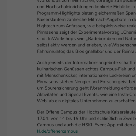
Workshops zum Mitmachen, Vorträge zu speziell
und Hochschuleinrichtungen konkrete Einblicke in
Programm-Highlights bieten gleichermaßen Spann
Kaiserslautern zahlreiche Mitmach-Angebote in 
Hightech zum Anfassen, wie beispielsweise reale
Pirmasens zeigt der Experimentalvortrag „Chemi
sind. In Workshops wie „Badebomben und Naturko
selbst aktiv werden und erleben, wie Wissenscha
Fahrsimulator, das Biosignallabor und der Rein
Auch jenseits der Informationsangebote schaff
kulinarischen Genüssen echtes Campus-Flair und 
mit Menschenkicker, internationalen Leckereien 
Pirmasens stehen Neugier und Forschergeist bei de
um Spurensicherung geht (Voranmeldung erforder
Aktivitäten und Special Events, wie eine Insta-Ch
WebLab ein digitales Unternehmen zu erschaffen
Der Offene Campus der Hochschule Kaiserslautern
17.04. von 14 bis 19 Uhr und schließlich in Zwei
Campus und auch die HSKL Event App mit den au
kl.de/offenercampus