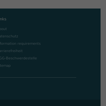
inks
bout
atenschutz
nformation requirements
rrierefreiheit
GG-Beschwerdestelle
itemap
l